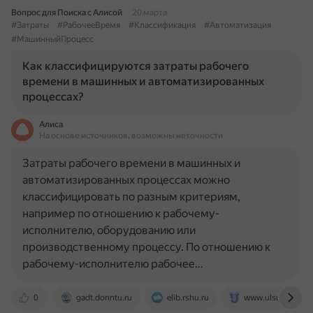
Вопрос для Поиска с Алисой
20 марта
#Затраты
#РабочееВремя
#Классификация
#Автоматизация
#МашинныйПроцесс
Как классифицируются затраты рабочего
времени в машинных и автоматизированных
процессах?
Алиса
На основе источников, возможны неточности
Затраты рабочего времени в машинных и
автоматизированных процессах можно
классифицировать по разным критериям,
например по отношению к рабочему-
исполнителю, оборудованию или
производственному процессу. По отношению к
рабочему-исполнителю рабочее…
0
gadt.donntu.ru
elib.rshu.ru
www.ulsu.ru