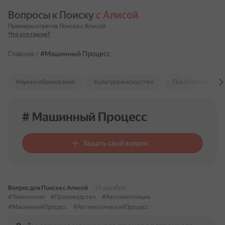
Вопросы к Поиску 
с Алисой
Примеры ответов Поиска с Алисой
Что это такое?
Главная
/
#Машинный Процесс
Наука и образование
Культура и искусство
Психология и отн
# Машинный Процесс
Задать свой вопрос
Вопрос для Поиска с Алисой
24 декабря
#Технологии
#Производство
#Автоматизация
#МашинныйПроцесс
#АвтоматическийПроцесс