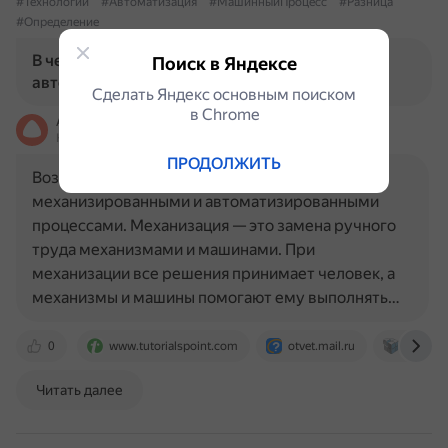
#Технологии
#Автоматизация
#МашинныйПроцесс
#Разница
#Определение
В чем разница между машинными и
Поиск в Яндексе
автоматизированными процессами?
Сделать Яндекс основным поиском
в Сhrome
Алиса
На основе источников, возможны неточности
ПРОДОЛЖИТЬ
Возможно, имелись в виду различия между
механизированными и автоматизированными
процессами. Механизация — это замена ручного
труда механизмами и машинами. При
механизации все решения принимает человек, а
механизмы и машины помогают ему выполнять…
0
www.tutorialspoint.com
otvet.mail.ru
mplast.
Читать далее