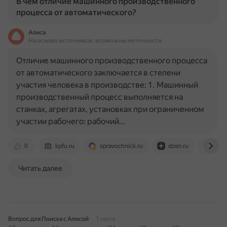
В чём отличие машинного производственного
процесса от автоматического?
Алиса
На основе источников, возможны неточности
Отличие машинного производственного процесса
от автоматического заключается в степени
участия человека в производстве: 1. Машинный
производственный процесс выполняется на
станках, агрегатах, установках при ограниченном
участии рабочего: рабочий…
0
kpfu.ru
spravochnick.ru
dzen.ru
www.
Читать далее
Вопрос для Поиска с Алисой
1 июля