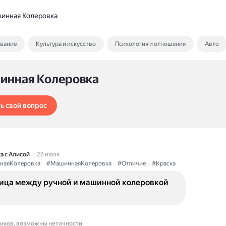
инная Колеровка
ование
Культура и искусство
Психология и отношения
Авто
инная Колеровка
ь свой вопрос
а с Алисой
28 июля
наяКолеровка
#МашиннаяКолеровка
#Отличие
#Краска
ница между ручной и машинной колеровкой
ников, возможны неточности