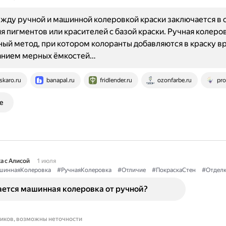
жду ручной и машинной колеровкой краски заключается в 
 пигментов или красителей с базой краски. Ручная колеро
ый метод, при котором колоранты добавляются в краску в
анием мерных ёмкостей…
skaro.ru
banapal.ru
fridlender.ru
ozonfarbe.ru
pro
е
а с Алисой
1 июля
шиннаяКолеровка
#РучнаяКолеровка
#Отличие
#ПокраскаСтен
#Отделк
ается машинная колеровка от ручной?
ников, возможны неточности