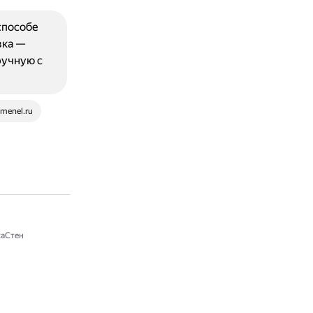
способе
вка —
ручную с
menel.ru
аСтен