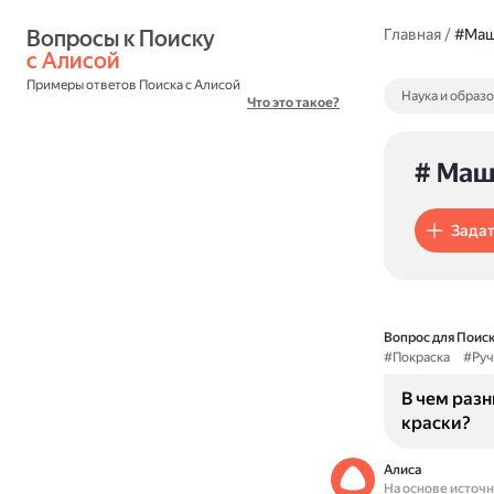
Вопросы к Поиску 
Главная
/
#Маш
с Алисой
Примеры ответов Поиска с Алисой
Наука и образ
Что это такое?
# Маш
Задат
Вопрос для Поиск
#Покраска
#Руч
В чем раз
краски?
Алиса
На основе источ