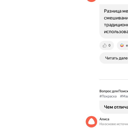
Разница ме
смешивания
традиционн
использов
0
e
Читать дале
Вопрос для Поиск
#Покраска
#Ма
Чем отлич
Алиса
На основе источ