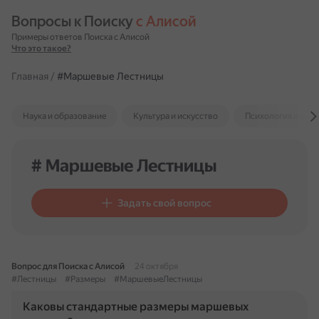
Вопросы к Поиску 
с Алисой
Примеры ответов Поиска с Алисой
Что это такое?
Главная
/
#Маршевые Лестницы
Наука и образование
Культура и искусство
Психология и отн
# Маршевые Лестницы
Задать свой вопрос
Вопрос для Поиска с Алисой
24 октября
#Лестницы
#Размеры
#МаршевыеЛестницы
Каковы стандартные размеры маршевых