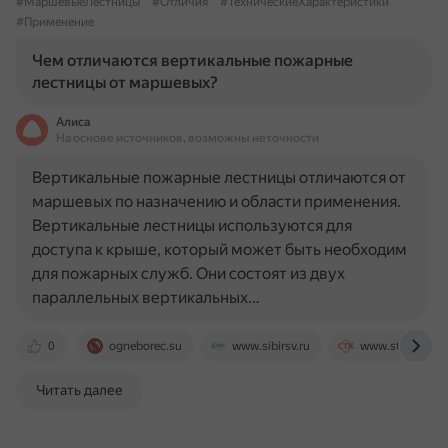
#МаршевыеЛестницы
#Отличия
#ТехническиеХарактеристики
#Применение
Чем отличаются вертикальные пожарные
лестницы от маршевых?
Алиса
На основе источников, возможны неточности
Вертикальные пожарные лестницы отличаются от
маршевых по назначению и области применения.
Вертикальные лестницы используются для
доступа к крыше, который может быть необходим
для пожарных служб. Они состоят из двух
параллельных вертикальных…
0
ogneborec.su
www.sibirsv.ru
www.stk-k.ru
Читать далее