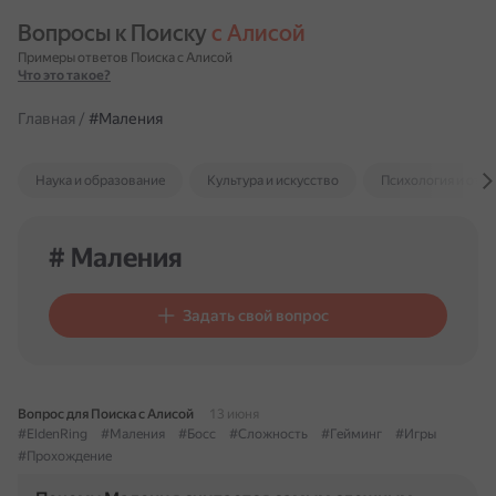
Вопросы к Поиску 
с Алисой
Примеры ответов Поиска с Алисой
Что это такое?
Главная
/
#Маления
Наука и образование
Культура и искусство
Психология и отн
# Маления
Задать свой вопрос
Вопрос для Поиска с Алисой
13 июня
#EldenRing
#Маления
#Босс
#Сложность
#Гейминг
#Игры
#Прохождение