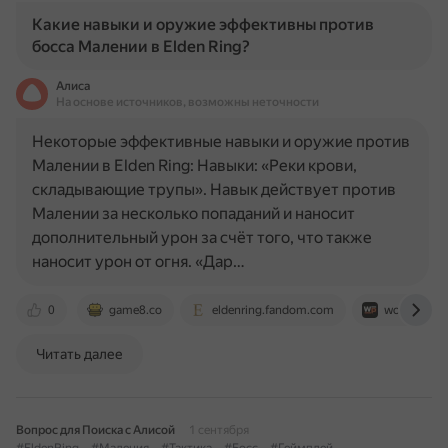
Какие навыки и оружие эффективны против
босса Малении в Elden Ring?
Алиса
На основе источников, возможны неточности
Некоторые эффективные навыки и оружие против
Малении в Elden Ring: Навыки: «Реки крови,
складывающие трупы». Навык действует против
Малении за несколько попаданий и наносит
дополнительный урон за счёт того, что также
наносит урон от огня. «Дар…
0
game8.co
eldenring.fandom.com
wotpack.ru
Читать далее
Вопрос для Поиска с Алисой
1 сентября