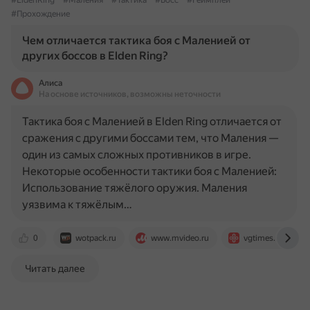
#EldenRing
#Маления
#Тактика
#Босс
#Геймплей
#Прохождение
Чем отличается тактика боя с Маленией от
других боссов в Elden Ring?
Алиса
На основе источников, возможны неточности
Тактика боя с Маленией в Elden Ring отличается от
сражения с другими боссами тем, что Маления —
один из самых сложных противников в игре.
Некоторые особенности тактики боя с Маленией:
Использование тяжёлого оружия. Маления
уязвима к тяжёлым…
0
wotpack.ru
www.mvideo.ru
vgtimes.ru
Читать далее