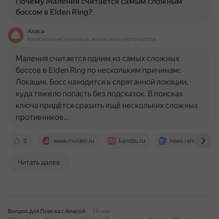
Почему Маления считается самым сложным
боссом в Elden Ring?
Алиса
На основе источников, возможны неточности
Маления считается одним из самых сложных
боссов в Elden Ring по нескольким причинам:
Локация. Босс находится в спрятанной локации,
куда тяжело попасть без подсказок. В поисках
ключа придётся сразить ещё нескольких сложных
противников…
0
www.mvideo.ru
kanobu.ru
news.rambler.ru
Читать далее
Вопрос для Поиска с Алисой
16 мая