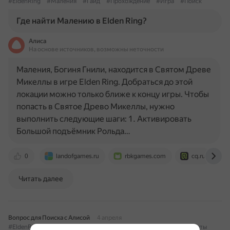
#EldenRing
#Маления
#Гайд
#Прохождение
#Игра
#Поиск
Где найти Малению в Elden Ring?
Алиса
На основе источников, возможны неточности
Маления, Богиня Гнили, находится в Святом Древе
Микеллы в игре Elden Ring. Добраться до этой
локации можно только ближе к концу игры. Чтобы
попасть в Святое Древо Микеллы, нужно
выполнить следующие шаги: 1. Активировать
Большой подъёмник Рольда…
0
landofgames.ru
rbkgames.com
cq.ru
Читать далее
Вопрос для Поиска с Алисой
4 апреля
#EldenRing
#Маления
#Гайд
#Прохождение
#Игры
#Советы