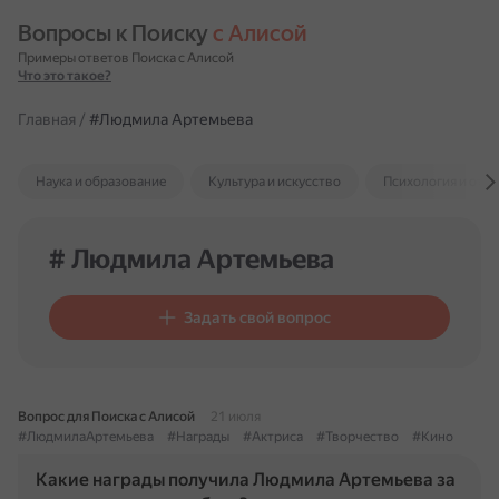
Вопросы к Поиску 
с Алисой
Примеры ответов Поиска с Алисой
Что это такое?
Главная
/
#Людмила Артемьева
Наука и образование
Культура и искусство
Психология и отн
# Людмила Артемьева
Задать свой вопрос
Вопрос для Поиска с Алисой
21 июля
#ЛюдмилаАртемьева
#Награды
#Актриса
#Творчество
#Кино
Какие награды получила Людмила Артемьева за