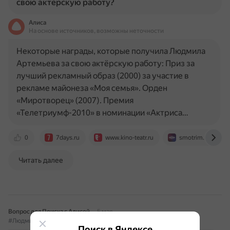
свою актерскую работу?
Алиса
На основе источников, возможны неточности
Некоторые награды, которые получила Людмила
Артемьева за свою актёрскую работу: Приз за
лучший рекламный образ (2000) за участие в
рекламе майонеза «Моя семья». Орден
«Миротворец» (2007). Премия
«Телетриумф-2010» в номинации «Актриса…
0
7days.ru
www.kino-teatr.ru
smotrim.ru
Читать далее
Вопрос для Поиска с Алисой
5 мая
#ЛюдмилаАртемьева
#Фильмы
#Озвучка
#Персонажи
Поиск в Яндексе