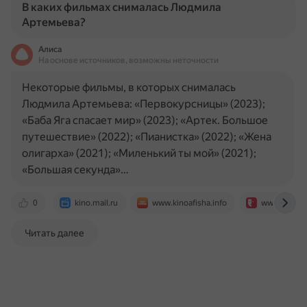
В каких фильмах снималась Людмила
Артемьева?
Алиса
На основе источников, возможны неточности
Некоторые фильмы, в которых снималась
Людмила Артемьева: «Первокурсницы» (2023);
«Баба Яга спасает мир» (2023); «Артек. Большое
путешествие» (2022); «Пианистка» (2022); «Жена
олигарха» (2021); «Миленький ты мой» (2021);
«Большая секунда»…
0
kino.mail.ru
www.kinoafisha.info
www.kino-tea
Читать далее