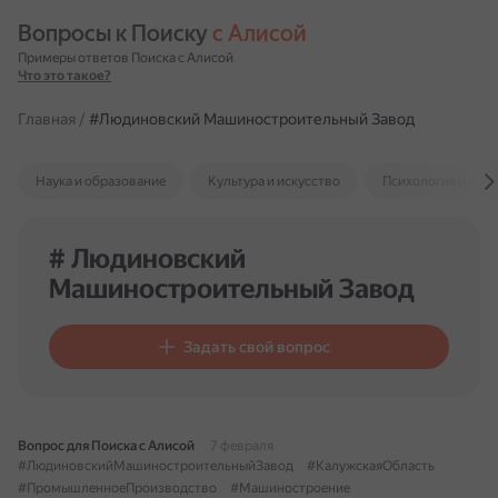
Вопросы к Поиску 
с Алисой
Примеры ответов Поиска с Алисой
Что это такое?
Главная
/
#Людиновский Машиностроительный Завод
Наука и образование
Культура и искусство
Психология и отн
# Людиновский
Машиностроительный Завод
Задать свой вопрос
Вопрос для Поиска с Алисой
7 февраля
#ЛюдиновскийМашиностроительныйЗавод
#КалужскаяОбласть
#ПромышленноеПроизводство
#Машиностроение