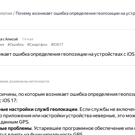
ологии
/
Почему возникает ошибка определения геопозиции на устро
а с Алисой
14 мая
ия
#Ошибка
#Смартфон
#IOS17
кает ошибка определения геопозиции на устройствах с iOS
ников, возможны неточности
ичины, по которым возникает ошибка определения геопоз
 iOS 17:
ые настройки служб геолокации
.
Если службы не включе
о приложения или настройки устройства неверные, это мо
 данным GPS.
ые проблемы
.
Устаревшее программное обеспечение или 
гут влиять на функциональность GPS.