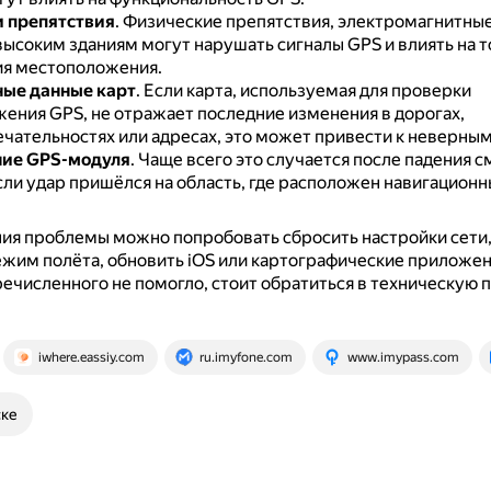
 препятствия
.
Физические препятствия, электромагнитные
высоким зданиям могут нарушать сигналы GPS и влиять на 
я местоположения.
ые данные карт
.
Если карта, используемая для проверки
ения GPS, не отражает последние изменения в дорогах,
чательностях или адресах, это может привести к неверны
ие GPS-модуля
.
Чаще всего это случается после падения с
сли удар пришёлся на область, где расположен навигационн
ия проблемы можно попробовать сбросить настройки сети,
жим полёта, обновить iOS или картографические приложе
речисленного не помогло, стоит обратиться в техническую
iwhere.eassiy.com
ru.imyfone.com
www.imypass.com
ске