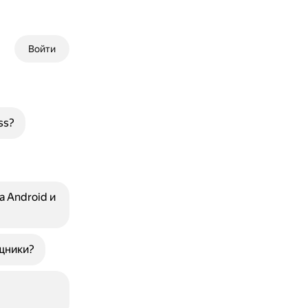
Войти
ss?
 Android и
щники?