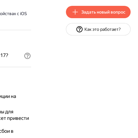
Задать новый вопрос
йствах с iOS
Как это работает?
 17?
иции на
ны для
жет привести
сбои в