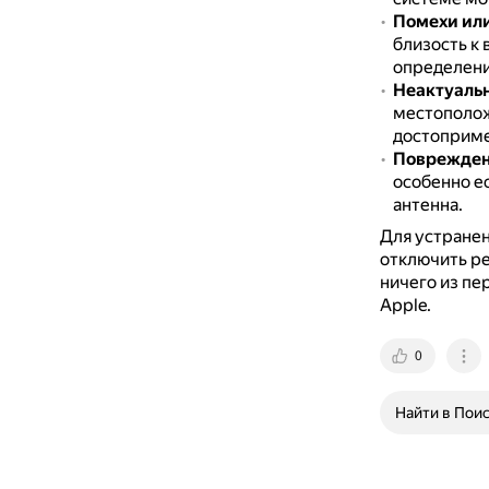
Помехи или
близость к 
определени
Неактуальн
местополож
достоприме
Поврежден
особенно е
антенна.
Для устранен
отключить ре
ничего из пе
Apple.
0
Найти в Пои