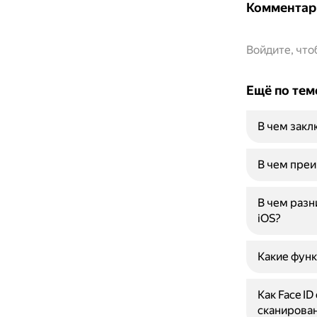
Комментар
Войдите, чт
Ещё по тем
В чем закл
В чем преи
В чем разн
iOS?
Какие функ
Как Face I
сканирован