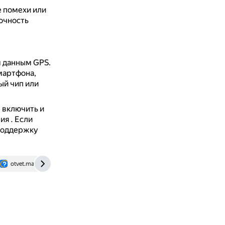
 помехи или
точность
м данным GPS.
мартфона,
ый чип или
 включить и
ния
. Если
 поддержку
otvet.mail.ru
poisk123.ru