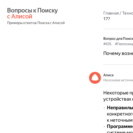
Вопросы к Поиску 
Главная
/
Техн
с Алисой
17?
Примеры ответов Поиска с Алисой
Вопрос для Поиск
#IOS
#Геопозиц
Почему возни
Алиса
На основе источ
Некоторые пр
устройствах с
Неправильн
конкретног
к неточным
Программн
системе мо