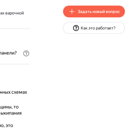
Задать новый вопрос
ах варочной
Как это работает?
панели?
онных схемах
ещины, то
 выкипания
о, это