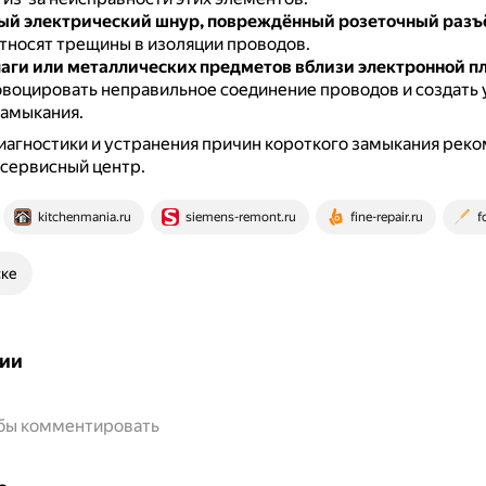
ый электрический шнур, повреждённый розеточный разъ
тносят трещины в изоляции проводов.
аги или металлических предметов вблизи электронной п
воцировать неправильное соединение проводов и создать 
замыкания.
иагностики и устранения причин короткого замыкания рек
 сервисный центр.
kitchenmania.ru
siemens-remont.ru
fine-repair.ru
f
ске
ии
обы комментировать