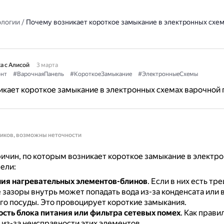
ологии
/
Почему возникает короткое замыкание в электронных схем
а с Алисой
3 марта
нт
#ВарочнаяПанель
#КороткоеЗамыкание
#ЭлектронныеСхемы
кает короткое замыкание в электронных схемах варочной 
ников, возможны неточности
ичин, по которым возникает короткое замыкание в электр
ели:
ия нагревательных элементов-блинов
.
Если в них есть тр
 зазоры внутрь может попадать вода из-за конденсата или
го посуды.
Это провоцирует короткие замыкания.
сть блока питания или фильтра сетевых помех
.
Как правил
 из-за неисправности этих элементов.