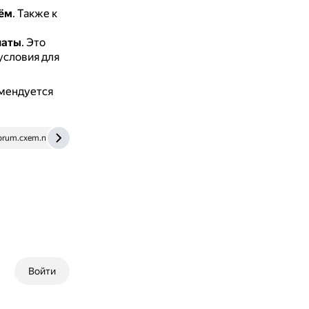
ём
.
Также к
латы
.
Это
условия для
омендуется
orum.cxem.net
mastergrad.com
Войти