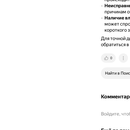
Неисправн
причинам о
Наличие вл
может спро
короткого 
Для точной д
обратиться в
0
Найти в Пои
Комментар
Войдите, чт