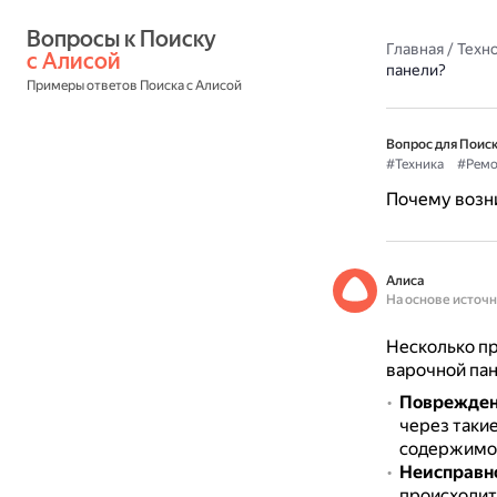
Вопросы к Поиску 
Главная
/
Техн
с Алисой
панели?
Примеры ответов Поиска с Алисой
Вопрос для Поиск
#Техника
#Ремо
Почему возни
Алиса
На основе источ
Несколько пр
варочной пан
Поврежден
через такие
содержимо
Неисправно
происходит