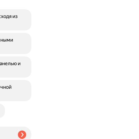
ходя из
сными
анелью и
очной