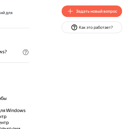
Задать новый вопрос
ий для
Как это работает?
ws?
обы
ля Windows
нтр
ентр
олько они