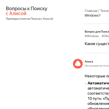
Вопросы к Поиску 
Главная
/
Техн
с Алисой
Windows?
Примеры ответов Поиска с Алисой
Вопрос для Поиск
#Windows
#Обн
Какие сущес
Алиса
На основе источ
Некоторые л
Автоматиче
автоматиче
соответств
10 путь: «
обновления
обновления