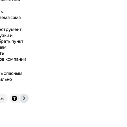
ть
тема сама
нструмент,
узки и
брать пункт
иям.
ть
ов компании
ь опасным,
бильно
.ru
www.techinsider.ru