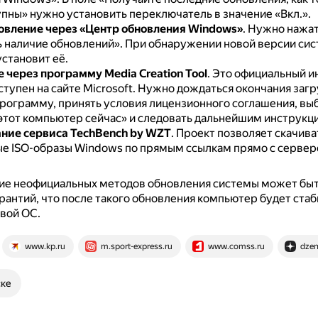
упны» нужно установить переключатель в значение «Вкл.».
овление через «Центр обновления Windows»
.
Нужно нажа
 наличие обновлений».
При обнаружении новой версии сис
установит её.
 через программу Media Creation Tool
.
Это официальный и
тупен на сайте Microsoft.
Нужно дождаться окончания загр
программу, принять условия лицензионного соглашения, вы
этот компьютер сейчас» и следовать дальнейшим инструкц
ние сервиса TechBench by WZT
.
Проект позволяет скачива
е ISO-образы Windows по прямым ссылкам прямо с сервер
ие неофициальных методов обновления системы может быт
гарантий, что после такого обновления компьютер будет ста
овой ОС.
www.kp.ru
m.sport-express.ru
www.comss.ru
dzen
ске