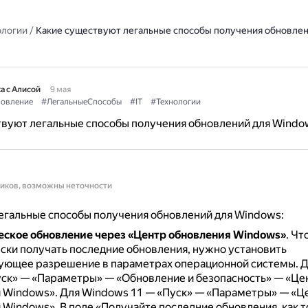
ологии
/
Какие существуют легальные способы получения обновлен
а с Алисой
9 мая
овление
#ЛегальныеСпособы
#IT
#Технологии
твуют легальные способы получения обновлений для Windo
ников, возможны неточности
егальные способы получения обновлений для Windows:
ское обновление через «Центр обновления Windows»
.
Чт
ски получать последние обновления, нужно установить
ующее разрешение в параметрах операционной системы.
Д
Пуск» — «Параметры» — «Обновление и безопасность» — «Це
 Windows».
Для Windows 11 — «Пуск» — «Параметры» — «Ц
 Windows».
В поле «Получайте последние обновления, как т