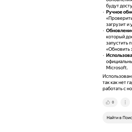
будут дост
Ручное обн
«Проверить
загрузит и 
Обновление
который дос
запустить 
«Обновить 
Использова
официальны
Microsoft.
Использован
так как нет 
работать с н
0
Найти в Пои