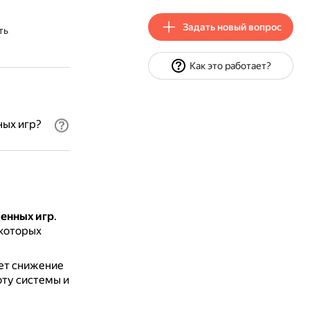
Задать новый вопрос
ть
Как это работает?
ных игр?
енных игр
.
которых
ает снижение
ту системы и