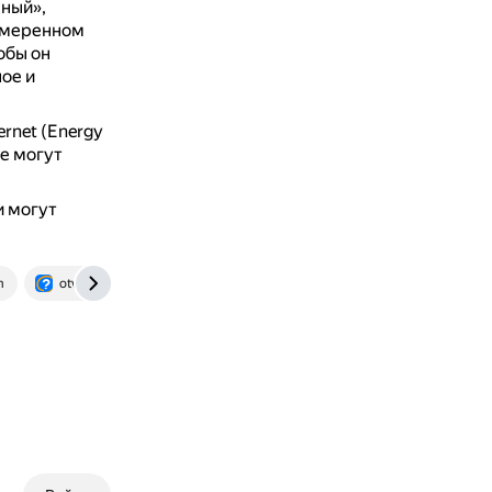
ный»,
 умеренном
обы он
ое и
rnet (Energy
е могут
и могут
m
otvet.mail.ru