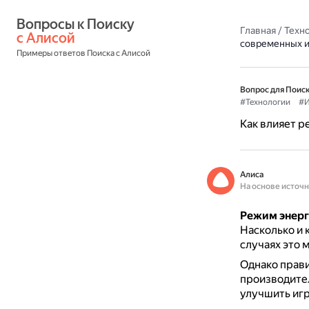
Вопросы к Поиску 
Главная
/
Техн
с Алисой
современных и
Примеры ответов Поиска с Алисой
Вопрос для Поиск
#Технологии
#И
Как влияет 
Алиса
На основе источ
Режим энерг
Насколько и 
случаях это 
Однако прави
производите
улучшить игр