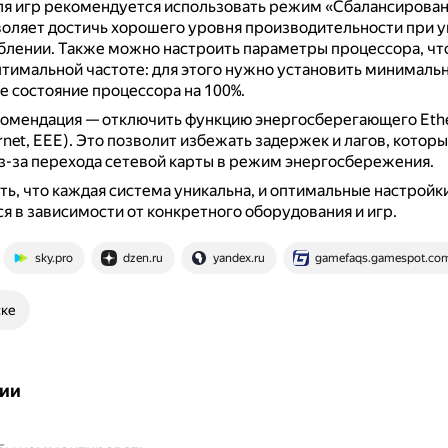
ля игр рекомендуется использовать режим «Сбалансирован
воляет достичь хорошего уровня производительности при
блении.
Также можно настроить параметры процессора, чт
птимальной частоте: для этого нужно установить минимальн
 состояние процессора на 100%.
омендация — отключить функцию энергосберегающего Ethe
rnet, EEE).
Это позволит избежать задержек и лагов, которы
з-за перехода сетевой карты в режим энергосбережения.
ь, что каждая система уникальна, и оптимальные настройк
я в зависимости от конкретного оборудования и игр.
sky.pro
dzen.ru
yandex.ru
gamefaqs.gamespot.co
ске
ии