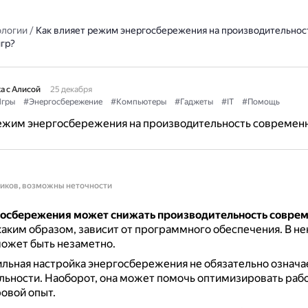
ологии
/
Как влияет режим энергосбережения на производительнос
гр?
а с Алисой
25 декабря
гры
#Энергосбережение
#Компьютеры
#Гаджеты
#IT
#Помощь
режим энергосбережения на производительность современ
ников, возможны неточности
осбережения может снижать производительность соврем
каким образом, зависит от программного обеспечения.
В не
может быть незаметно.
льная настройка энергосбережения не обязательно означ
льности.
Наоборот, она может помочь оптимизировать рабо
овой опыт.