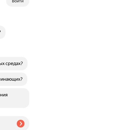
Войти
?
ых средах?
ачинающих?
ения