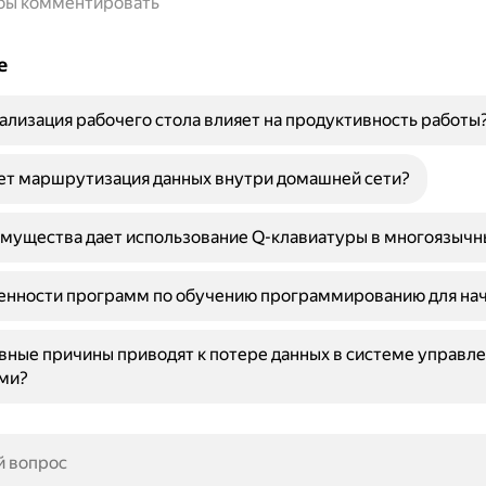
обы комментировать
е
ализация рабочего стола влияет на продуктивность работы
ет маршрутизация данных внутри домашней сети?
мущества дает использование Q-клавиатуры в многоязычн
бенности программ по обучению программированию для н
вные причины приводят к потере данных в системе управл
ми?