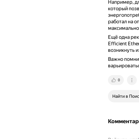
Например, д
который поз
энергопотре
работал на о
максимальное
Ещё одна рек
Efficient Ethe
возникнуть и
Важно помнит
варьироватьс
0
Найти в Пои
Комментар