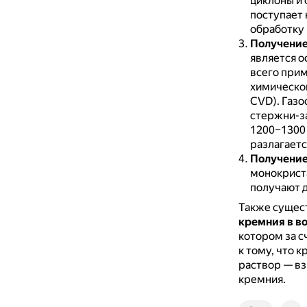
циклоны и 
поступает 
обработку 
Получение
является о
всего прим
химическог
CVD).
Газо
стержни-за
1200–1300 
разлагаетс
Получение
монокрист
получают д
Также сущес
кремния в в
котором за с
к тому, что 
раствор — вз
кремния.