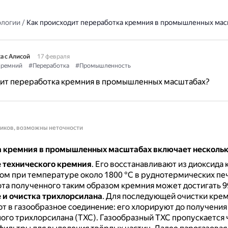
ологии
/
Как происходит переработка кремния в промышленных мас
а с Алисой
17 февраля
ремний
#Переработка
#Промышленность
дит переработка кремния в промышленных масштабах?
ников, возможны неточности
 кремния в промышленных масштабах включает нескольк
 технического кремния
.
Его восстанавливают из диоксида
сом при температуре около 1800 °С в руднотермических пе
та полученного таким образом кремния может достигать 9
 и очистка трихлорсилана
.
Для последующей очистки кре
 в газообразное соединение: его хлорируют до получения
ого трихлорсилана (ТХС).
Газообразный ТХС пропускается 