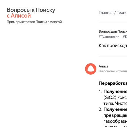
Вопросы к Поиску 
Главная
/
Техн
с Алисой
Примеры ответов Поиска с Алисой
Вопрос для Поиск
#Технологии
#К
Как происхо
Алиса
На основе источ
Переработка
Получение
(SiO2) кок
типа.
Чисто
Получение
превращают
газообразн