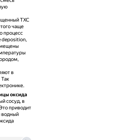
 смесь
ную
щенный ТХС
этого чаще
о процесс
deposition,
азмещены
емпературы
дородом,
яют в
.
Так
ектронике.
ицы оксида
й сосуд, в
Это приводит
я водный
оксида