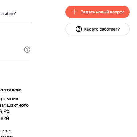
Задать новый вопрос
штабах?
Как это работает?
о этапов
:
 кремния
чах шахтного
9,9%.
мний
через