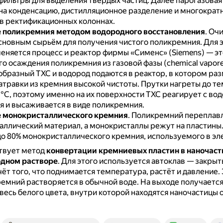
фильтры для выделения твёрдых частиц.
Далее парогазовая
на конденсацию, дистилляционное разделение и многократ
в ректификационных колоннах.
 поликремния методом водородного восстановления
.
Очи
сновным сырьём для получения чистого поликремния.
Для 
еняется процесс и реактор фирмы «Сименс» (Siemens) — эт
о осаждения поликремния из газовой фазы (chemical vapore 
образный ТХС и водород подаются в реактор, в котором р
травки из кремния высокой чистоты.
Прутки нагреты до т
°С, поэтому именно на их поверхности ТХС реагирует с во
я и высаживается в виде поликремния.
 монокристаллического кремния
.
Поликремний переплавл
аллический материал, а монокристаллы режут на пластины
о 80% монокристаллического кремния, используемого в эл
твует метод
конвертации кремниевых пластин в наночаст
одном растворе
.
Для этого используется автоклав — закрыты
чёт того, что поднимается температура, растёт и давление.
кремний растворяется в обычной воде.
На выходе получаетс
весь белого цвета, внутри которой находятся наночастицы 