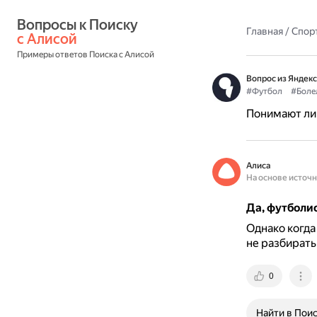
Вопросы к Поиску 
Главная
/
Спор
с Алисой
Примеры ответов Поиска с Алисой
Вопрос из Яндекс
#Футбол
#Боле
Понимают ли 
Алиса
На основе источ
Да, футболис
Однако когда
не разбирать
0
Найти в Пои