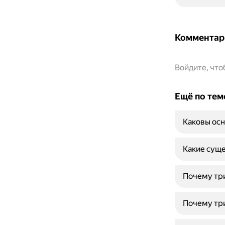
Комментар
Войдите, чт
Ещё по тем
Каковы осн
Какие суще
Почему три
Почему три