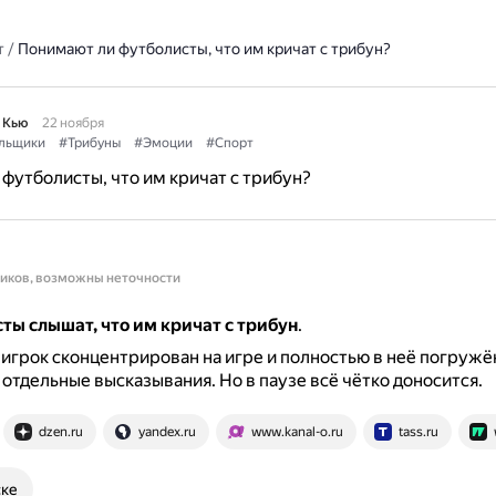
т
/
Понимают ли футболисты, что им кричат с трибун?
 Кью
22 ноября
льщики
#Трибуны
#Эмоции
#Спорт
футболисты, что им кричат с трибун?
ников, возможны неточности
ты слышат, что им кричат с трибун
.
 игрок сконцентрирован на игре и полностью в неё погружё
 отдельные высказывания.
Но в паузе всё чётко доносится.
dzen.ru
yandex.ru
www.kanal-o.ru
tass.ru
ске