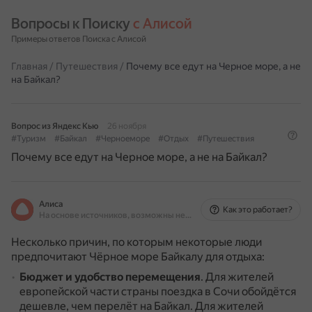
Вопросы к Поиску 
с Алисой
Примеры ответов Поиска с Алисой
Главная
/
Путешествия
/
Почему все едут на Черное море, а не
на Байкал?
Вопрос из Яндекс Кью
26 ноября
#Туризм
#Байкал
#Черноеморе
#Отдых
#Путешествия
Почему все едут на Черное море, а не на Байкал?
Алиса
Как это работает?
На основе источников, возможны неточности
Несколько причин, по которым некоторые люди
предпочитают Чёрное море Байкалу для отдыха:
Бюджет и удобство перемещения
.
Для жителей
европейской части страны поездка в Сочи обойдётся
дешевле, чем перелёт на Байкал.
Для жителей