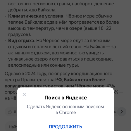
восточных регионов страны, наоборот, дешевле
добраться до Байкала.
Климатические условия
.
Чёрное море обычно
теплее Байкала: вода в нём прогревается до более
высоких температур, чем в озере (выше 18–22
градусов).
Вид отдыха
.
На Чёрное море едут за пляжным
отдыхом и теплом в летний сезон.
На Байкал — за
активным отдыхом, возможностью увидеть
уникальное озеро и отправиться в пешеходные,
велосипедные или конные туры.
Однако в 2024 году, по опросу координационного
центра Правительства РФ,
Байкал стал более
популярным для туристов, чем Чёрное море
.
43%
опрошенных хотят провести отпуск на Байкале, 33% —
Поиск в Яндексе
на Чёрном море, а 32% — на побережье Крыма.
Сделать Яндекс основным поиском
0
yandex.ru
в Сhrome
www.vestum.ru
baikalvisa.r
ПРОДОЛЖИТЬ
Найти в Поиске