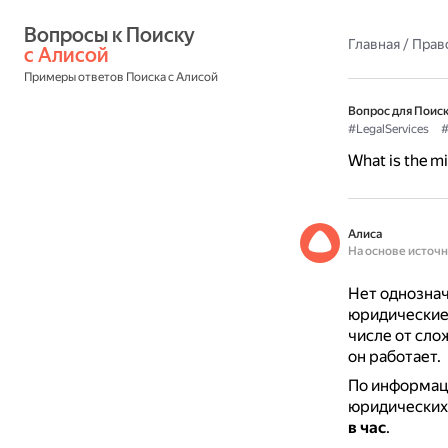
Вопросы к Поиску 
Главная
/
Прав
с Алисой
Примеры ответов Поиска с Алисой
Вопрос для Поиск
#LegalServices
#
What is the mi
Алиса
На основе источ
Нет однознач
юридические 
числе от сло
он работает.
По информаци
юридических 
в час
.