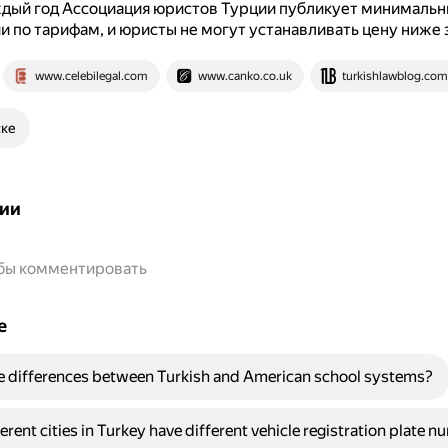
ждый год Ассоциация юристов Турции публикует минималь
 по тарифам, и юристы не могут устанавливать цену ниже 
www.celebilegal.com
www.canko.co.uk
turkishlawblog.com
ске
ии
обы комментировать
е
e differences between Turkish and American school systems?
rent cities in Turkey have different vehicle registration plate 