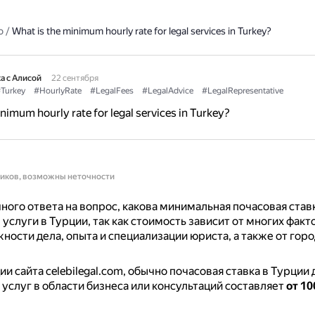
о
/
What is the minimum hourly rate for legal services in Turkey?
а с Алисой
22 сентября
Turkey
#HourlyRate
#LegalFees
#LegalAdvice
#LegalRepresentative
nimum hourly rate for legal services in Turkey?
ников, возможны неточности
ного ответа на вопрос, какова минимальная почасовая ставк
услуги в Турции, так как стоимость зависит от многих факт
жности дела, опыта и специализации юриста, а также от горо
и сайта celebilegal.com, обычно почасовая ставка в Турции 
услуг в области бизнеса или консультаций составляет
от 10