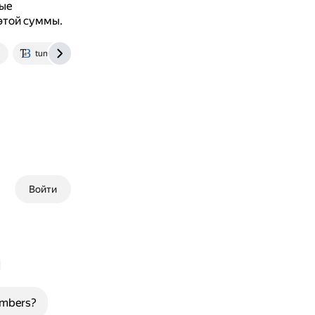
ные
этой суммы.
tuncaybarcinlawoffice.com
akkaslaw.com
Войти
numbers?