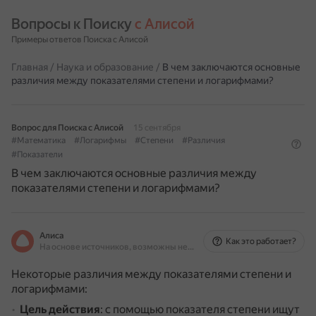
Вопросы к Поиску 
с Алисой
Примеры ответов Поиска с Алисой
Главная
/
Наука и образование
/
В чем заключаются основные
различия между показателями степени и логарифмами?
Вопрос для Поиска с Алисой
15 сентября
#Математика
#Логарифмы
#Степени
#Различия
#Показатели
В чем заключаются основные различия между
показателями степени и логарифмами?
Алиса
Как это работает?
На основе источников, возможны неточности
Некоторые различия между показателями степени и
логарифмами:
Цель действия
: с помощью показателя степени ищут