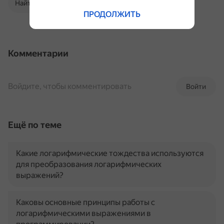
Найти в Поиске
ПРОДОЛЖИТЬ
Комментарии
Войдите, чтобы комментировать
Войти
Ещё по теме
Какие логарифмические тождества используются
для преобразования логарифмических
выражений?
Каковы основные принципы работы с
логарифмическими выражениями в