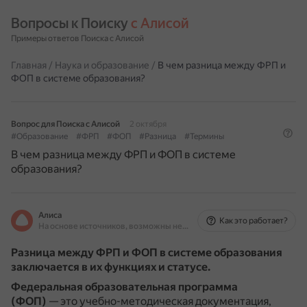
Вопросы к Поиску 
с Алисой
Примеры ответов Поиска с Алисой
Главная
/
Наука и образование
/
В чем разница между ФРП и
ФОП в системе образования?
Вопрос для Поиска с Алисой
2 октября
#Образование
#ФРП
#ФОП
#Разница
#Термины
В чем разница между ФРП и ФОП в системе
образования?
Алиса
Как это работает?
На основе источников, возможны неточности
Разница между ФРП и ФОП в системе образования
заключается в их функциях и статусе.
Федеральная образовательная программа
(ФОП)
— это учебно-методическая документация,