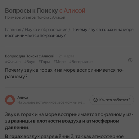
Вопросы к Поиску 
с Алисой
Примеры ответов Поиска с Алисой
Главная
/
Наука и образование
/
Почему звук в горах и на море
воспринимается по-разному?
Вопрос для Поиска с Алисой
21 марта
#Физика
#Звук
#Горы
#Море
#Восприятие
Почему звук в горах и на море воспринимается по-
разному?
Алиса
Как это работает?
На основе источников, возможны неточности
Звук в горах и на море воспринимается по-разному из-
за
разницы в плотности воздуха и атмосферном
давлении
.
В горах
воздух разрежённый, так как атмосферное