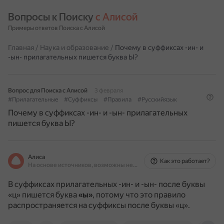
Вопросы к Поиску 
с Алисой
Примеры ответов Поиска с Алисой
Главная
/
Наука и образование
/
Почему в суффиксах -ин- и
-ын- прилагательных пишется буква Ы?
Вопрос для Поиска с Алисой
3 февраля
#Прилагательные
#Суффиксы
#Правила
#Русскийязык
Почему в суффиксах -ин- и -ын- прилагательных
пишется буква Ы?
Алиса
Как это работает?
На основе источников, возможны неточности
В суффиксах прилагательных -ин- и -ын- после буквы
«ц» пишется буква
«ы»
, потому что это правило
распространяется на суффиксы после буквы «ц».