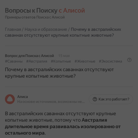
Вопросы к Поиску 
с Алисой
Примеры ответов Поиска с Алисой
Главная
/
Наука и образование
/
Почему в австралийских
саваннах отсутствуют крупные копытные животные?
Вопрос для Поиска с Алисой
15 мая
#Саванны
#Австралия
#Копытные
#Животные
#Экосистема
Почему в австралийских саваннах отсутствуют
крупные копытные животные?
Алиса
Как это работает?
На основе источников, возможны неточности
В австралийских саваннах отсутствуют крупные
копытные животные, потому что
Австралия
длительное время развивалась изолированно от
остального мира
.