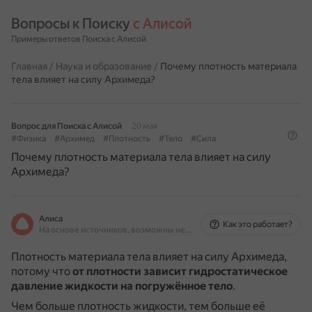
Вопросы к Поиску 
с Алисой
Примеры ответов Поиска с Алисой
Главная
/
Наука и образование
/
Почему плотность материала
тела влияет на силу Архимеда?
Вопрос для Поиска с Алисой
20 мая
#Физика
#Архимед
#Плотность
#Тело
#Сила
Почему плотность материала тела влияет на силу
Архимеда?
Алиса
Как это работает?
На основе источников, возможны неточности
Плотность материала тела влияет на силу Архимеда,
потому что
от плотности зависит гидростатическое
давление жидкости на погружённое тело
.
Чем больше плотность жидкости, тем больше её