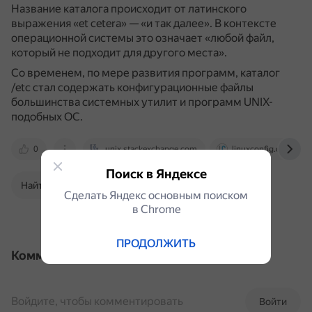
Название каталога происходит от латинского
выражения «et cetera» — «и так далее».
В контексте
операционной системы это означает «любой файл,
который не подходит для другого места».
Со временем, по мере развития программ, каталог
/etc стал содержать конфигурационные файлы
большинства системных утилит и программ UNIX-
подобных ОС.
0
unix.stackexchange.com
linuxconfig.org
Поиск в Яндексе
Найти в Поиске
Сделать Яндекс основным поиском
в Сhrome
ПРОДОЛЖИТЬ
Комментарии
Войдите, чтобы комментировать
Войти