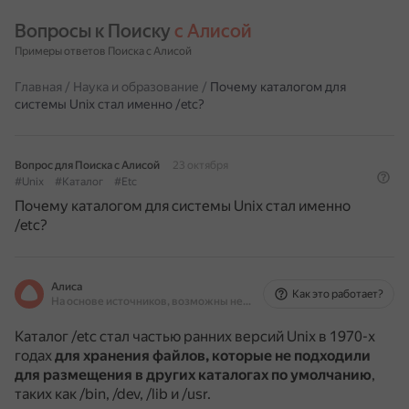
Вопросы к Поиску 
с Алисой
Примеры ответов Поиска с Алисой
Главная
/
Наука и образование
/
Почему каталогом для
системы Unix стал именно /etc?
Вопрос для Поиска с Алисой
23 октября
#Unix
#Каталог
#Etc
Почему каталогом для системы Unix стал именно
/etc?
Алиса
Как это работает?
На основе источников, возможны неточности
Каталог /etc стал частью ранних версий Unix в 1970-х
годах
для хранения файлов, которые не подходили
для размещения в других каталогах по умолчанию
,
таких как /bin, /dev, /lib и /usr.