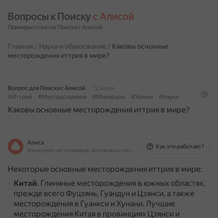
Вопросы к Поиску 
с Алисой
Примеры ответов Поиска с Алисой
Главная
/
Наука и образование
/
Каковы основные
месторождения иттрия в мире?
Вопрос для Поиска с Алисой
12 июня
#Иттрий
#Месторождения
#Минералы
#Химия
#Наука
Каковы основные месторождения иттрия в мире?
Алиса
Как это работает?
На основе источников, возможны неточности
Некоторые основные месторождения иттрия в мире:
Китай
.
Глиняные месторождения в южных областях,
прежде всего Фуцзянь, Гуандун и Цзянси, а также
месторождения в Гуанкси и Хунани.
Лучшие
месторождения Китая в провинциях Цзянси и