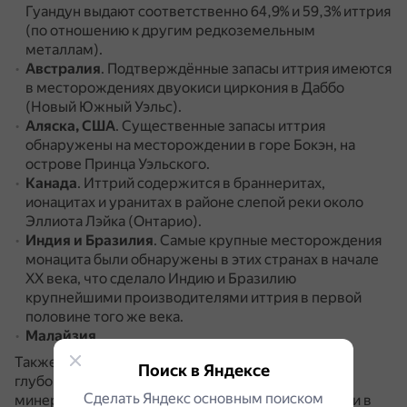
Гуандун выдают соответственно 64,9% и 59,3% иттрия
(по отношению к другим редкоземельным
металлам).
Австралия
.
Подтверждённые запасы иттрия имеются
в месторождениях двуокиси циркония в Даббо
(Новый Южный Уэльс).
Аляска, США
.
Существенные запасы иттрия
обнаружены на месторождении в горе Бокэн, на
острове Принца Уэльского.
Канада
.
Иттрий содержится в браннеритах,
ионацитах и уранитах в районе слепой реки около
Эллиота Лэйка (Онтарио).
Индия и Бразилия
.
Самые крупные месторождения
монацита были обнаружены в этих странах в начале
XX века, что сделало Индию и Бразилию
крупнейшими производителями иттрия в первой
половине того же века.
Малайзия
.
Также значительные запасы иттрия есть в
Поиск в Яндексе
глубоководном месторождении редкоземельных
Сделать Яндекс основным поиском
минералов у тихоокеанского острова Минамитори в