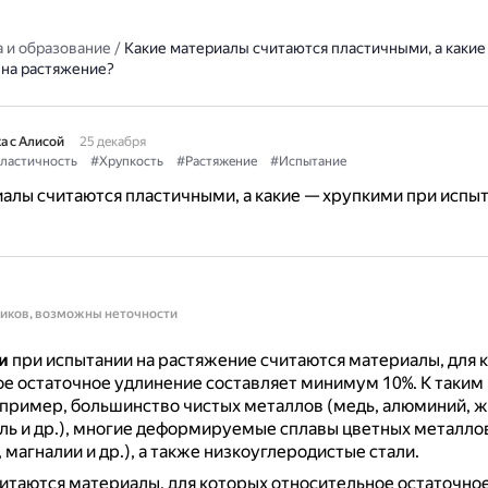
 и образование
/
Какие материалы считаются пластичными, а каки
 на растяжение?
а с Алисой
25 декабря
ластичность
#Хрупкость
#Растяжение
#Испытание
алы считаются пластичными, а какие — хрупкими при испыт
ников, возможны неточности
и
при испытании на растяжение считаются материалы, для 
ое остаточное удлинение составляет минимум 10%.
К таким
апример, большинство чистых металлов (медь, алюминий, же
ель и др.), многие деформируемые сплавы цветных металлов
магналии и др.), а также низкоуглеродистые стали.
итаются материалы, для которых относительное остаточно