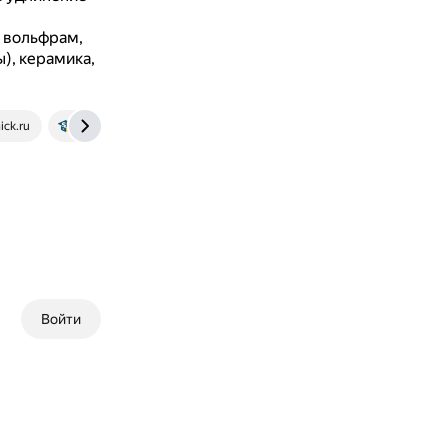
, вольфрам,
), керамика,
ick.ru
studizba.com
portal.tpu.ru
spbti.ru
Войти