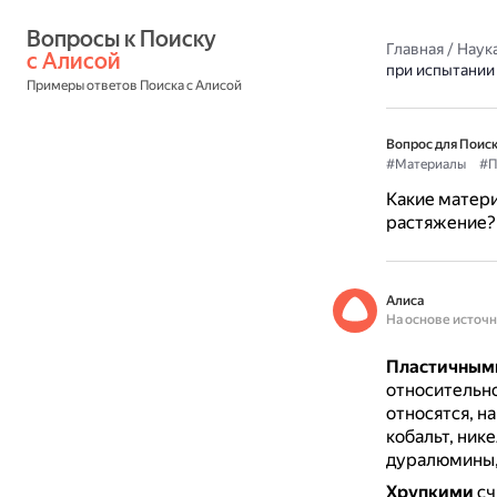
Вопросы к Поиску 
Главная
/
Наука
с Алисой
при испытании
Примеры ответов Поиска с Алисой
Вопрос для Поиск
#Материалы
#П
Какие матери
растяжение?
Алиса
На основе источ
Пластичным
относительн
относятся, н
кобальт, ник
дуралюмины, 
Хрупкими
сч