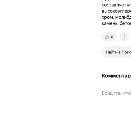
составляет 
высокоуглеро
хром, молибд
камень, бетон
0
Найти в Пои
Комментар
Войдите, чт