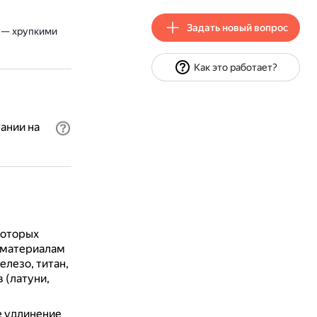
Задать новый вопрос
е — хрупкими
Как это работает?
ании на
которых
 материалам
лезо, титан,
 (латуни,
е удлинение