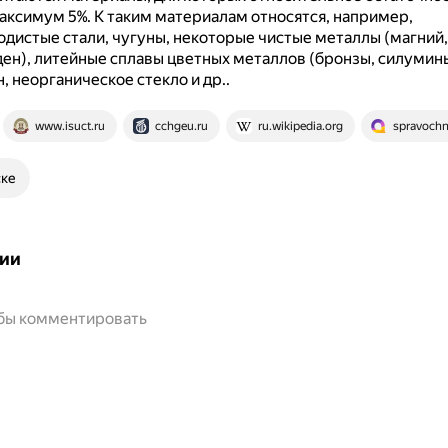
максимум 5%.
К таким материалам относятся, например,
дистые стали, чугуны, некоторые чистые металлы (магний
ен), литейные сплавы цветных металлов (бронзы, силумины
, неорганическое стекло и др..
www.isuct.ru
cchgeu.ru
ru.wikipedia.org
spravochn
ске
ии
обы комментировать