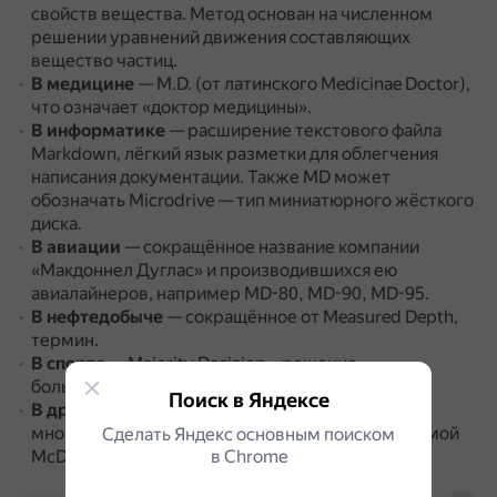
свойств вещества.
Метод основан на численном
решении уравнений движения составляющих
вещество частиц.
В медицине
— M.D. (от латинского Medicinae Doctor),
что означает «доктор медицины».
В информатике
— расширение текстового файла
Markdown, лёгкий язык разметки для облегчения
написания документации.
Также MD может
обозначать Microdrive — тип миниатюрного жёсткого
диска.
В авиации
— сокращённое название компании
«Макдоннел Дуглас» и производившихся ею
авиалайнеров, например MD-80, MD-90, MD-95.
В нефтедобыче
— сокращённое от Measured Depth,
термин.
В спорте
— Majority Decision, «решение
большинства».
Поиск в Яндексе
В других контекстах
— MD Explorer, семейство
многоцелевых вертолётов, разработанное фирмой
Сделать Яндекс основным поиском
McDonnell Douglas Helicopters Inc..
в Сhrome