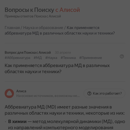
Вопросы к Поиску 
с Алисой
Примеры ответов Поиска с Алисой
Главная
/
Наука и образование
/
Как применяется
аббревиатура МД в различных областях науки и техники?
Вопрос для Поиска с Алисой
30 апреля
#Аббревиатура
#МД
#Наука
#Техника
#Применение
Как применяется аббревиатура МД в различных
областях науки и техники?
Алиса
Как это работает?
На основе источников, возможны неточности
Аббревиатура МД (MD) имеет разные значения в
различных областях науки и техники, некоторые из них:
В химии
— метод молекулярной динамики (МД), одно
из направлений компьютерного моделирования