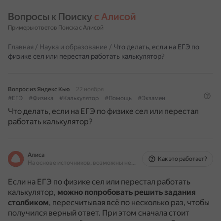
Вопросы к Поиску 
с Алисой
Примеры ответов Поиска с Алисой
Главная
/
Наука и образование
/
Что делать, если на ЕГЭ по
физике сел или перестал работать калькулятор?
Вопрос из Яндекс Кью
22 ноября
#ЕГЭ
#Физика
#Калькулятор
#Помощь
#Экзамен
Что делать, если на ЕГЭ по физике сел или перестал
работать калькулятор?
Алиса
Как это работает?
На основе источников, возможны неточности
Если на ЕГЭ по физике сел или перестал работать
калькулятор,
можно попробовать решить задания
столбиком
, пересчитывая всё по несколько раз, чтобы
получился верный ответ.
При этом сначала стоит