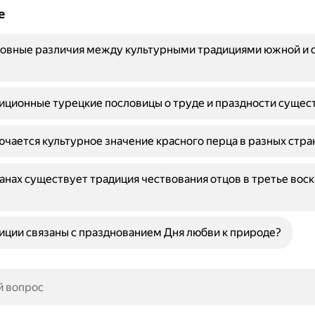
е
новные различия между культурными традициями южной и 
иционные турецкие пословицы о труде и праздности сущес
ючается культурное значение красного перца в разных стра
ранах существует традиция чествования отцов в третье вос
иции связаны с празднованием Дня любви к природе?