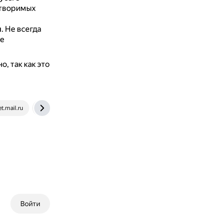
створимых
и
.
Не всегда
не
, так как это
et.mail.ru
dzen.ru
www.bolshoyvopros.ru
ilyabirman.ru
Войти