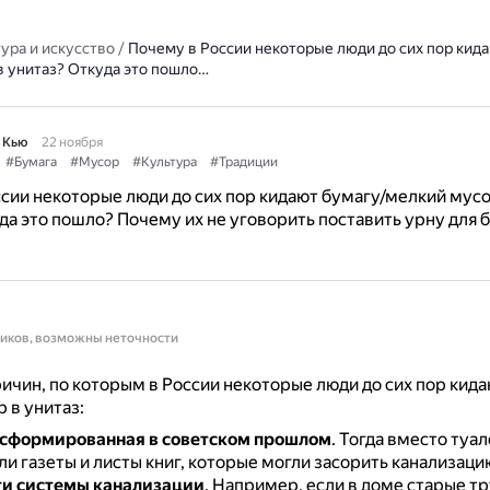
ура и искусство
/
Почему в России некоторые люди до сих пор кида
в унитаз? Откуда это пошло…
 Кью
22 ноября
#Бумага
#Мусор
#Культура
#Традиции
сии некоторые люди до сих пор кидают бумагу/мелкий мусо
да это пошло? Почему их не уговорить поставить урну для 
ников, возможны неточности
ичин, по которым в России некоторые люди до сих пор кида
 в унитаз:
 сформированная в советском прошлом
.
Тогда вместо туа
и газеты и листы книг, которые могли засорить канализаци
ти системы канализации
.
Например, если в доме старые тр