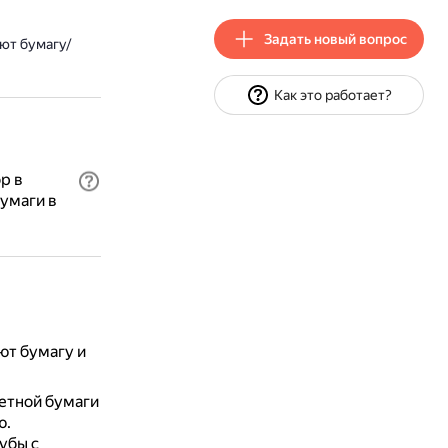
Задать новый вопрос
ют бумагу/
Как это работает?
р в
бумаги в
ют бумагу и
летной бумаги
ю.
убы с