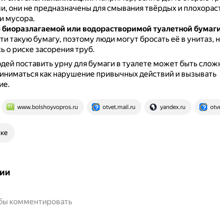
и, они не предназначены для смывания твёрдых и плохора
и мусора.
 биоразлагаемой или водорастворимой туалетной бумаг
ти такую бумагу, поэтому люди могут бросать её в унитаз, 
 о риске засорения труб.
дей поставить урну для бумаги в туалете может быть сложно
иниматься как нарушение привычных действий и вызывать
ие.
www.bolshoyvopros.ru
otvet.mail.ru
yandex.ru
otv
ске
ии
обы комментировать