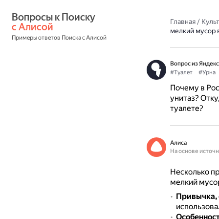
Вопросы к Поиску 
Главная
/
Культ
с Алисой
мелкий мусор 
Примеры ответов Поиска с Алисой
Вопрос из Яндекс
#Туалет
#Урна
Почему в Рос
унитаз? Отку
туалете?
Алиса
На основе источ
Несколько пр
мелкий мусор
Привычка,
использовал
Особеннос