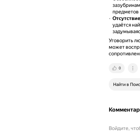
зазубринам
предметов 
Отсутствие
удаётся най
задумываясь
Уговорить лю
может воспр
сопротивлен
0
Найти в Пои
Комментар
Войдите, чт