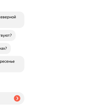
северной
твуют?
нах?
кресенье