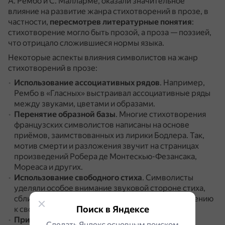
А. Рембо и С. Малларме, оказали значительное
влияние на развитие жанра стихотворений в прозе, в
частности,
пересмотрев литературные понятия
:
стихотворение могло быть прозой, а проза — поэзией,
что отрицало сложившиеся нормы языка.
Некоторые аспекты влияния символистов на жанр
стихотворений в прозе:
Использование ассоциативных рядов
.
Например,
Рембо в «Гласных» выстраивал ассоциативные ряды
между звуками, цветами и образами.
Перенятие образной базы
.
Многие стихотворения
французских символистов написаны на основе
приёмов, заимствованных из лирики Бодлера.
Так,
мотив смерти и разложения звучит на страницах
произведений Робера де Монтескью-Фезансака,
Мореаса и других.
Использование свободного стиха
.
Символисты
уделяли особое внимание звуковой стороне стиха,
сближению его с музыкой, что привело к обращению
Поиск в Яндексе
к свободному стиху как более напевному.
Применение мифологических фигур
.
В
Сделать Яндекс основным поиском