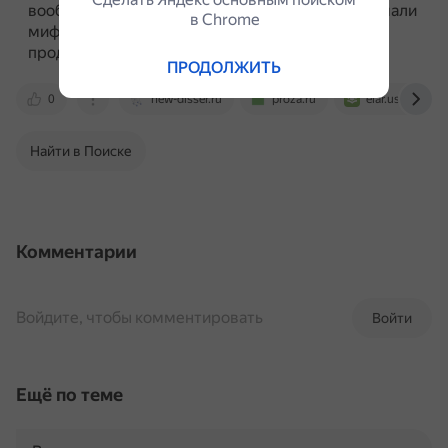
воображении символистов важное место занимали
в Сhrome
мифологические существа, которые считались
продолжением сил природы.
ПРОДОЛЖИТЬ
0
new-disser.ru
proza.ru
elar.uspu.ru
Найти в Поиске
Комментарии
Войдите, чтобы комментировать
Войти
Ещё по теме