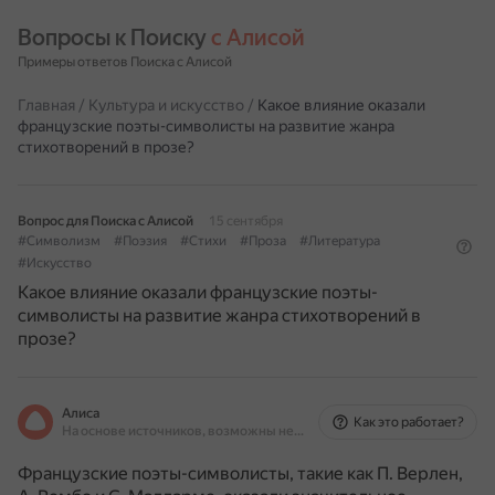
Вопросы к Поиску 
с Алисой
Примеры ответов Поиска с Алисой
Главная
/
Культура и искусство
/
Какое влияние оказали
французские поэты-символисты на развитие жанра
стихотворений в прозе?
Вопрос для Поиска с Алисой
15 сентября
#Символизм
#Поэзия
#Стихи
#Проза
#Литература
#Искусство
Какое влияние оказали французские поэты-
символисты на развитие жанра стихотворений в
прозе?
Алиса
Как это работает?
На основе источников, возможны неточности
Французские поэты-символисты, такие как П. Верлен,