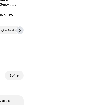
 «Эльмаш»
риятие
cgfbsl1azdqr.xn--p1ai
xn--80acgfbsl1azdqr.xn--p1ai
www.ural.kp.r
Войти
урга в