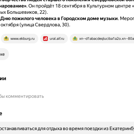
чарование»
.
Он пройдёт 18 сентября в Культурном центре
ых Большевиков, 22).
 Дню пожилого человека в Городском доме музыки
.
Мероп
 октября (улица Свердлова, 30).
www.ekburg.ru
ural.aif.ru
xn--d1abacdeqluciba1a2o.xn--80a
ске
ии
обы комментировать
е
останавливаться для отдыха во время поездки из Екатеринб