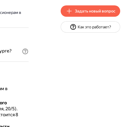
Задать новый вопрос
нсионерам в
Как это работает?
урге?
ам в
ого
я, 20/5).
тоится 8
асти