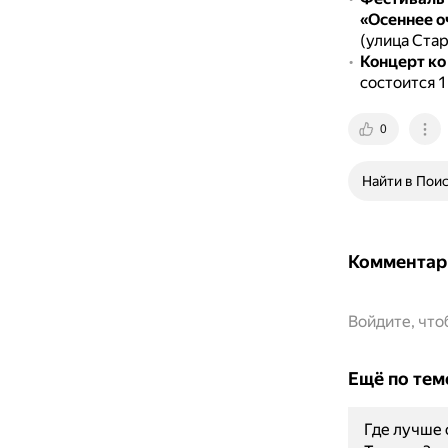
«Осеннее о
(улица Стар
Концерт ко
состоится 1
0
Найти в Пои
Комментар
Войдите, чт
Ещё по тем
Где лучше 