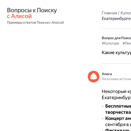
Вопросы к Поиску 
Главная
/
Культ
с Алисой
Екатеринбурге
Примеры ответов Поиска с Алисой
Вопрос для Поиск
#Культура
#Пен
Какие культ
Алиса
На основе источ
Некоторые к
Екатеринбур
Бесплатные
творчества
Концерт ан
сентября в 
Фестиваль 