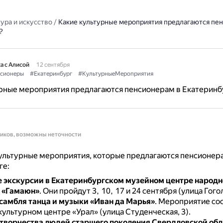
ура и искусство
/
Какие культурные мероприятия предлагаются пе
?
а с Алисой
12 сентября
сионеры
#Екатеринбург
#КультурныеМероприятия
урные мероприятия предлагаются пенсионерам в Екатеринб
ников, возможны неточности
ультурные мероприятия, которые предлагаются пенсионер
ге:
 экскурсии в Екатеринбургском музейном центре народн
 «Гамаюн»
.
Они пройдут 3, 10, 17 и 24 сентября (улица Гогол
самбля танца и музыки «Иван да Марья»
.
Мероприятие сос
культурном центре «Урал» (улица Студенческая, 3).
творчества людей старшего поколения Свердловской обл