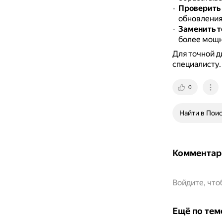
Проверить 
обновления
Заменить 
более мощн
Для точной д
специалисту.
0
Найти в Пои
Комментар
Войдите, чт
Ещё по тем