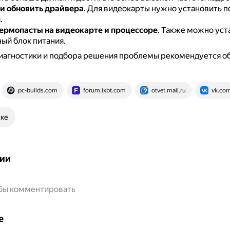
и обновить драйвера
.
Для видеокарты нужно установить п
.
термопасты
на видеокарте и процессоре
.
Также можно уст
ый блок питания.
иагностики и подбора решения проблемы рекомендуется об
pc-builds.com
forum.ixbt.com
otvet.mail.ru
vk.co
ске
ии
обы комментировать
е