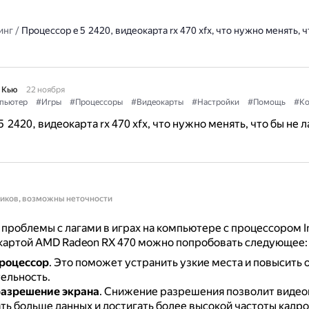
инг
/
Процессор e 5 2420, видеокарта rx 470 xfx, что нужно менять, ч
 Кью
22 ноября
пьютер
#Игры
#Процессоры
#Видеокарты
#Настройки
#Помощь
#Ко
 2420, видеокарта rx 470 xfx, что нужно менять, что бы не л
ников, возможны неточности
проблемы с лагами в играх на компьютере с процессором In
окартой AMD Radeon RX 470 можно попробовать следующее:
роцессор
.
Это поможет устранить узкие места и повысить
ельность.
разрешение экрана
.
Снижение разрешения позволит видео
ть больше данных и достигать более высокой частоты кадро