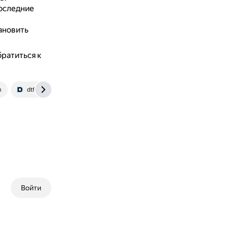
оследние
ановить
ратиться к
m
dtf.ru
www.cyberforum.ru
Войти