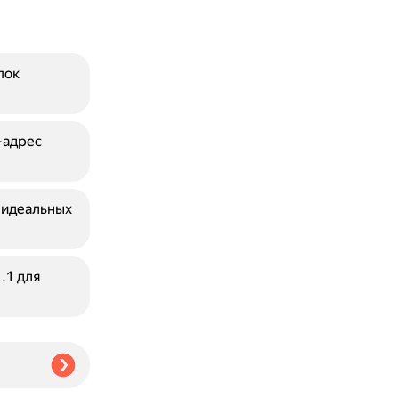
пок
-адрес
 идеальных
.1 для