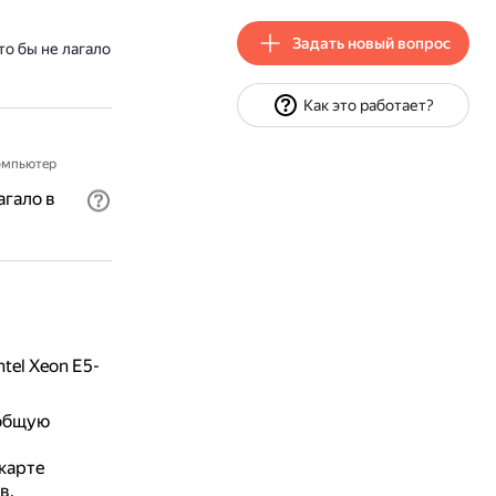
Задать новый вопрос
то бы не лагало
Как это работает?
мпьютер
агало в
tel Xeon E5-
 общую
карте
в.