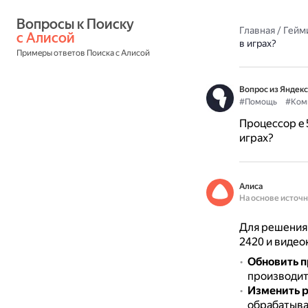
Вопросы к Поиску 
Главная
/
Гейм
с Алисой
в играх?
Примеры ответов Поиска с Алисой
Вопрос из Яндекс
#Помощь
#Ком
Процессор e 5
играх?
Алиса
На основе источ
Для решения 
2420 и виде
Обновить п
производит
Изменить 
обрабатыва