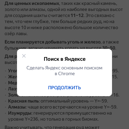
Для ценных ископаемых
, таких как красный камень,
золото или алмазы, одной из наиболее выгодных высот
для создания шахты считается
11–12
.
Это связано с
тем, что чем глубже, тем больше редких руд, но на
высоте 10 и ниже расположено большое количество
озёр лавы.
Если планируется добывать уголь и железо
, а также
булыжник, можно начинать копать на высоте
30–50
.
Для разных руд
рекомендуются следующие уровни
Поиск в Яндексе
высоты:
Сделать Яндекс основным поиском
Уголь
: наиболее часто встречается на уровне Y=95.
в Сhrome
Железо
: оптимальный уровень для добычи — Y=15.
Медь
: чаще всего встречается на уровне Y=48.
ПРОДОЛЖИТЬ
Лазурит
: рекомендуется искать на уровне Y=-1.
Золото
: наиболее распространено на уровне Y=-16.
Красная пыль
: оптимальный уровень — Y=-59.
Алмазы
: чаще всего встречаются на уровне Y=-59.
Изумруды
: генерируются преимущественно на
уровне Y=236, но только в горных биомах.
Важно учитывать, что генерация руд может