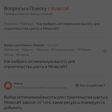
Вопросы к Поиску 
с Алисой
Примеры ответов Поиска с Алисой
Главная
/
Гейминг
/
Как выбрать оптимальную высоту для
строительства шахты в Minecraft?
Вопрос для Поиска с Алисой
26 июля
#Minecraft
#Шахты
#Высота
#Строительство
#Гейминг
#Игры
#Советы
Как выбрать оптимальную высоту для
строительства шахты в Minecraft?
Алиса
Как это работает?
На основе источников, возможны неточности
Выбор оптимальной высоты для строительства шахты в
Minecraft зависит от того, какие ресурсы планируется
добывать.