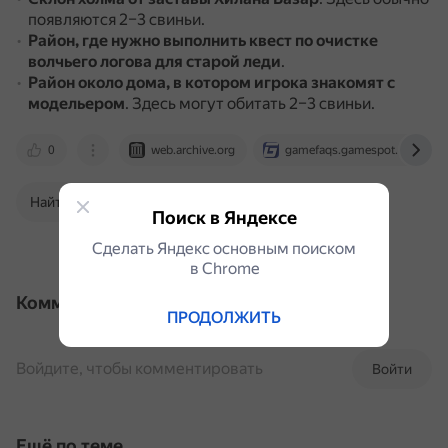
появляются 2–3 свиньи.
Район, где нужно выполнить квест по очистке
волчьего логова для старой леди
.
Район около дома, в котором игрока знакомят с
модельером
.
Здесь могут обитать 2–3 свиньи.
0
web.archive.org
gamefaqs.gamespot.com
Найти в Поиске
Поиск в Яндексе
Сделать Яндекс основным поиском
в Сhrome
Комментарии
ПРОДОЛЖИТЬ
Войдите, чтобы комментировать
Войти
Ещё по теме