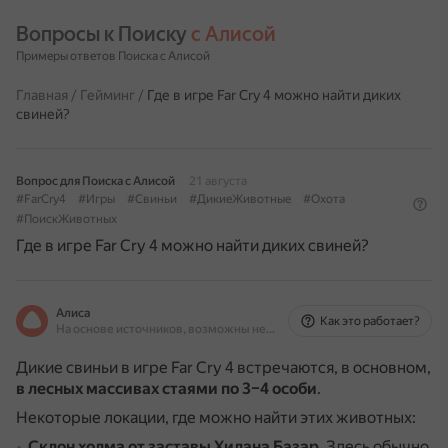
Вопросы к Поиску 
с Алисой
Примеры ответов Поиска с Алисой
Главная
/
Гейминг
/
Где в игре Far Cry 4 можно найти диких
свиней?
Вопрос для Поиска с Алисой
21 августа
#FarCry4
#Игры
#Свиньи
#ДикиеЖивотные
#Охота
#ПоискЖивотных
Где в игре Far Cry 4 можно найти диких свиней?
Алиса
Как это работает?
На основе источников, возможны неточности
Дикие свиньи в игре Far Cry 4 встречаются, в основном,
в лесных массивах стаями по 3–4 особи
.
Некоторые локации, где можно найти этих животных:
Склон холма от заставы Хилана Базар
.
Здесь обычно