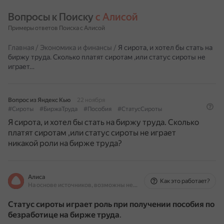
Вопросы к Поиску 
с Алисой
Примеры ответов Поиска с Алисой
Главная
/
Экономика и финансы
/
Я сирота, и хотел бы стать на
биржу труда. Сколько платят сиротам ,или статус сироты не
играет…
Вопрос из Яндекс Кью
22 ноября
#Сироты
#БиржаТруда
#Пособия
#СтатусСироты
Я сирота, и хотел бы стать на биржу труда. Сколько
платят сиротам ,или статус сироты не играет
никакой роли на бирже труда?
Алиса
Как это работает?
На основе источников, возможны неточности
Статус сироты играет роль при получении пособия по
безработице на бирже труда
.