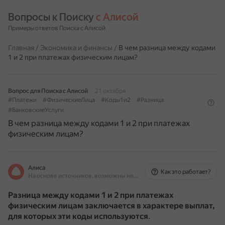
Вопросы к Поиску 
с Алисой
Примеры ответов Поиска с Алисой
Главная
/
Экономика и финансы
/
В чем разница между кодами
1 и 2 при платежах физическим лицам?
Вопрос для Поиска с Алисой
21 октября
#Платежи
#ФизическиеЛица
#Коды1и2
#Разница
#БанковскиеУслуги
В чем разница между кодами 1 и 2 при платежах
физическим лицам?
Алиса
Как это работает?
На основе источников, возможны неточности
Разница между кодами 1 и 2 при платежах
физическим лицам заключается в характере выплат,
для которых эти коды используются
.