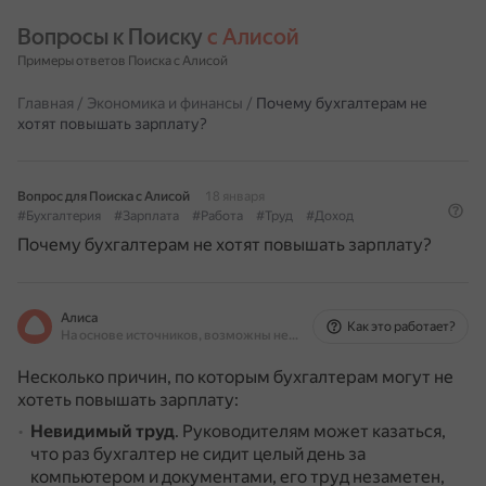
Вопросы к Поиску 
с Алисой
Примеры ответов Поиска с Алисой
Главная
/
Экономика и финансы
/
Почему бухгалтерам не
хотят повышать зарплату?
Вопрос для Поиска с Алисой
18 января
#Бухгалтерия
#Зарплата
#Работа
#Труд
#Доход
Почему бухгалтерам не хотят повышать зарплату?
Алиса
Как это работает?
На основе источников, возможны неточности
Несколько причин, по которым бухгалтерам могут не
хотеть повышать зарплату:
Невидимый труд
.
Руководителям может казаться,
что раз бухгалтер не сидит целый день за
компьютером и документами, его труд незаметен,