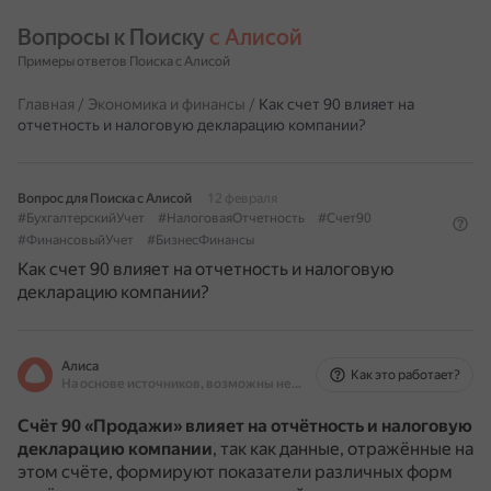
Вопросы к Поиску 
с Алисой
Примеры ответов Поиска с Алисой
Главная
/
Экономика и финансы
/
Как счет 90 влияет на
отчетность и налоговую декларацию компании?
Вопрос для Поиска с Алисой
12 февраля
#БухгалтерскийУчет
#НалоговаяОтчетность
#Счет90
#ФинансовыйУчет
#БизнесФинансы
Как счет 90 влияет на отчетность и налоговую
декларацию компании?
Алиса
Как это работает?
На основе источников, возможны неточности
Счёт 90 «Продажи» влияет на отчётность и налоговую
декларацию компании
, так как данные, отражённые на
этом счёте, формируют показатели различных форм