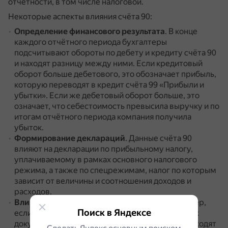
отчётности, в том числе налоговой.
Некоторые аспекты влияния счёта 90:
Определение финансового результата
.
В конце
каждого отчётного периода бухгалтеры
подсчитывают обороты по дебету и кредиту счёта 90
и находят разницу между ними.
Если кредитовый
оборот больше дебетового, это обозначает прибыль,
которую переводят в кредит счёта 99 «Прибыли и
убытки».
Если же дебетовый оборот больше, это
означает, что себестоимость превысила выручку и по
итогам отчётного периода компания получила
убыток.
Формирование деклараций
.
Данные счёта 90
влияют на декларации по прибыльному налогу,
уплачиваемому в рамках основного налогового
режима, а также по спецрежимам, налог по которым
зависит от величины и соотношения доходов и
расходов.
Влияние корректировок реализации
.
Например,
Поиск в Яндексе
если происходит возврат товара, то в проводках
документа «Корректировка реализации» происходят