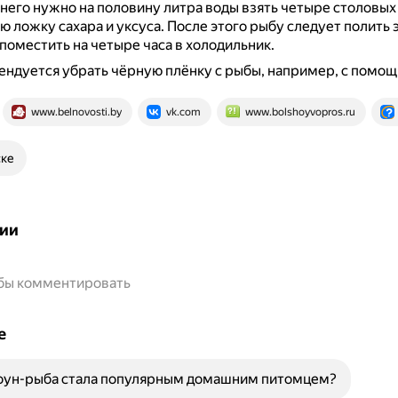
него нужно на половину литра воды взять четыре столовых
ю ложку сахара и уксуса.
После этого рыбу следует полить 
поместить на четыре часа в холодильник.
ндуется убрать чёрную плёнку с рыбы, например, с помощ
www.belnovosti.by
vk.com
www.bolshoyvopros.ru
ске
ии
обы комментировать
е
оун-рыба стала популярным домашним питомцем?