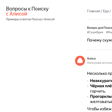
Вопросы к Поиску 
Главная
/
Еда
/
с Алисой
Примеры ответов Поиска с Алисой
Вопрос для Поиск
#Скумбрия
#Ры
Почему скумб
Алиса
На основе источ
Несколько пр
Неаккурат
Чёрная плё
горчить.
Прогорклы
желтоватый
Чтобы избеж