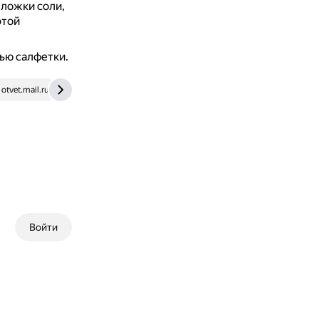
 ложки соли,
этой
ью салфетки.
otvet.mail.ru
www.youtube.com
Войти