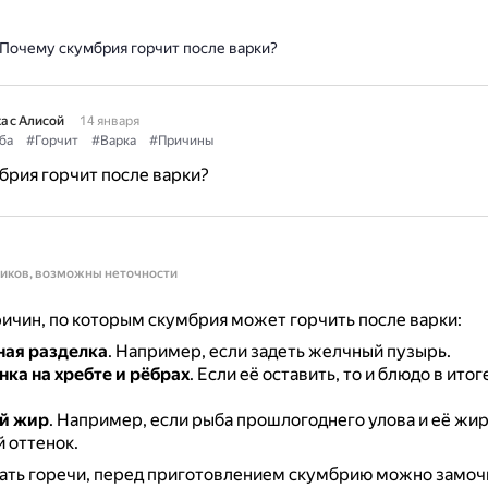
Почему скумбрия горчит после варки?
а с Алисой
14 января
ба
#Горчит
#Варка
#Причины
рия горчит после варки?
ников, возможны неточности
ичин, по которым скумбрия может горчить после варки:
ная разделка
.
Например, если задеть желчный пузырь.
нка на хребте и рёбрах
.
Если её оставить, то и блюдо в итог
й жир
.
Например, если рыба прошлогоднего улова и её жи
 оттенок.
ать горечи, перед приготовлением скумбрию можно замоч