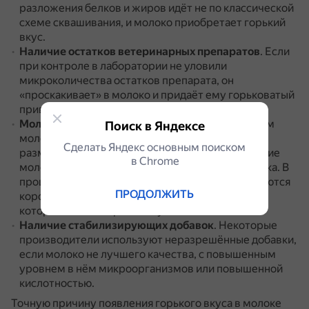
разложения белков и жиров идёт не по классической
схеме сквашивания, и молоко приобретает горький
вкус.
Наличие остатков ветеринарных препаратов
.
Если
при контроле в лаборатории не уловили
микроколичества остатков препарата, он
«проскакивает» в молоко и придаёт ему горьковатый
привкус.
Молоко получено от коровы с маститом
.
В таком
Поиск в Яндексе
молоке много лишней микрофлоры, которая,
Сделать Яндекс основным поиском
размножаясь, выделяет ферменты, разрушающие
в Сhrome
молочный жир и казеин — основной белок молока.
В
процессе разложения молочных белков образуются
ПРОДОЛЖИТЬ
короткие пептиды (кусочки белковых молекул),
которые имеют горький вкус.
Наличие стабилизирующих добавок
.
Некоторые
производители используют неразрешённые добавки,
если молоко не лучшего качества, с повышенным
уровнем в нём микроорганизмов или повышенной
кислотностью.
Точную причину появления горького вкуса в молоке