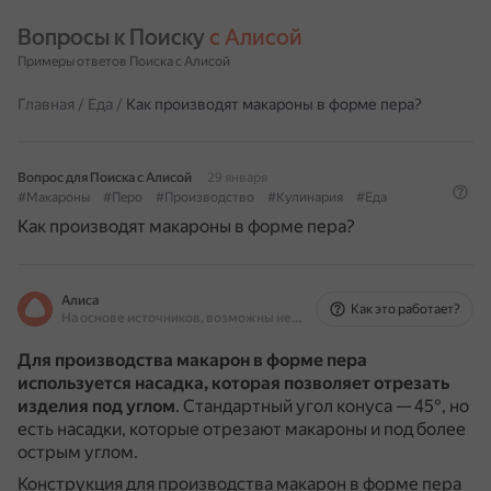
Вопросы к Поиску 
с Алисой
Примеры ответов Поиска с Алисой
Главная
/
Еда
/
Как производят макароны в форме пера?
Вопрос для Поиска с Алисой
29 января
#Макароны
#Перо
#Производство
#Кулинария
#Еда
Как производят макароны в форме пера?
Алиса
Как это работает?
На основе источников, возможны неточности
Для производства макарон в форме пера
используется насадка, которая позволяет отрезать
изделия под углом
.
Стандартный угол конуса — 45°, но
есть насадки, которые отрезают макароны и под более
острым углом.
Конструкция для производства макарон в форме пера