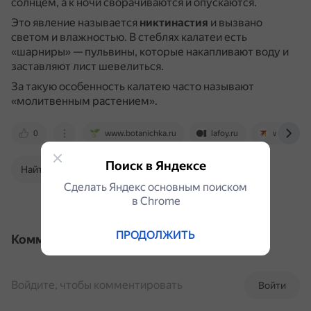
солнцем, а к ночи сворачиваются и опускаются.
Это явление называется
никтинастия
и вызвано
светом и влажностью.
В стеблях калатеи есть
«шарниры» — пульвины, которые накапливают воду и
заставляют лист шевелиться.
За такую особенность калатею часто называют
«молитвенным растением».
0
www.botanichka.ru
lafoy.ru
www.kp.r
Поиск в Яндексе
Найти в Поиске
Сделать Яндекс основным поиском
в Сhrome
ПРОДОЛЖИТЬ
Комментарии
Войдите, чтобы комментировать
Войти