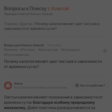
Вопросы к Поиску 
с Алисой
Примеры ответов Поиска с Алисой
Главная
/
Другое
/
Почему калатея меняет цвет листьев в
зависимости от времени суток?
Вопрос для Поиска с Алисой
19 ноября
#Калатея
#Растения
#Цветлистьев
#Сменацвета
#Суточныеритмы
Почему калатея меняет цвет листьев в зависимости
от времени суток?
Алиса
Как это работает?
На основе источников, возможны неточности
Листья калатеи меняют положение в зависимости от
времени суток
благодаря особому природному
механизму
.
Днём пластины разворачиваются за