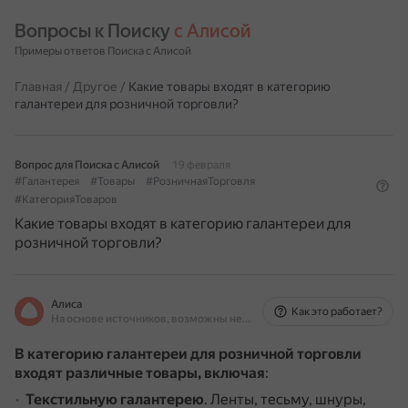
Вопросы к Поиску 
с Алисой
Примеры ответов Поиска с Алисой
Главная
/
Другое
/
Какие товары входят в категорию
галантереи для розничной торговли?
Вопрос для Поиска с Алисой
19 февраля
#Галантерея
#Товары
#РозничнаяТорговля
#КатегорияТоваров
Какие товары входят в категорию галантереи для
розничной торговли?
Алиса
Как это работает?
На основе источников, возможны неточности
В категорию галантереи для розничной торговли
входят различные товары, включая
:
Текстильную галантерею
.
Ленты, тесьму, шнуры,