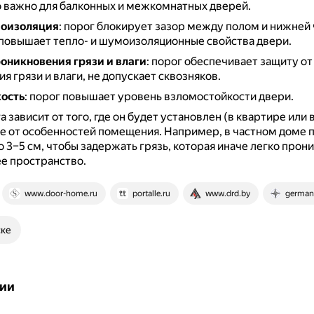
 важно для балконных и межкомнатных дверей.
моизоляция
: порог блокирует зазор между полом и нижней
 повышает тепло- и шумоизоляционные свойства двери.
оникновения грязи и влаги
: порог обеспечивает защиту от
я грязи и влаги, не допускает сквозняков.
ость
: порог повышает уровень взломостойкости двери.
 зависит от того, где он будет установлен (в квартире или 
же от особенностей помещения.
Например, в частном доме 
 3–5 см, чтобы задержать грязь, которая иначе легко прони
е пространство.
www.door-home.ru
portalle.ru
www.drd.by
german
ске
ии