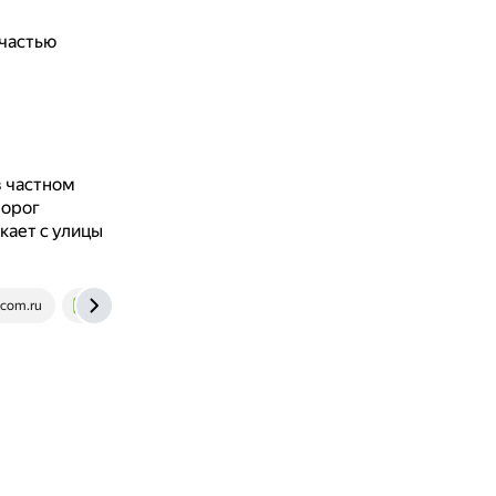
 частью
в частном
порог
кает с улицы
com.ru
m-strana.ru