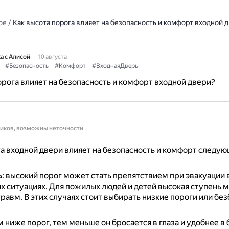
ое
/
Как высота порога влияет на безопасность и комфорт входной 
а с Алисой
10 августа
#Безопасность
#Комфорт
#ВходнаяДверь
орога влияет на безопасность и комфорт входной двери?
ников, возможны неточности
а входной двери влияет на безопасность и комфорт следу
ь
: высокий порог может стать препятствием при эвакуации 
х ситуациях.
Для пожилых людей и детей высокая ступень 
травм.
В этих случаях стоит выбирать низкие пороги или бе
ем ниже порог, тем меньше он бросается в глаза и удобнее в 