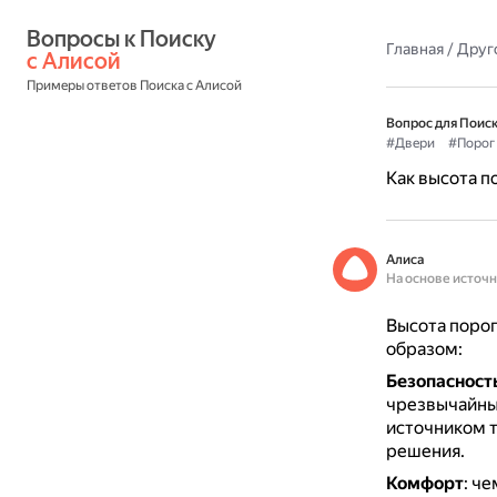
Вопросы к Поиску 
Главная
/
Друг
с Алисой
Примеры ответов Поиска с Алисой
Вопрос для Поиск
#Двери
#Порог
Как высота п
Алиса
На основе источ
Высота порог
образом:
Безопасност
чрезвычайны
источником 
решения.
Комфорт
: ч