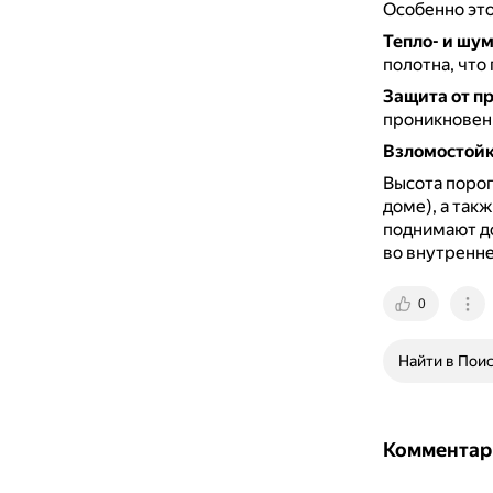
Особенно это
Тепло- и шу
полотна, что
Защита от пр
проникновени
Взломостойк
Высота порога
доме), а так
поднимают до
во внутренне
0
Найти в Пои
Комментар