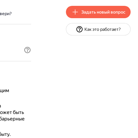
Задать новый вопрос
двери?
Как это работает?
ющим
в
может быть
збарьерные
быту.