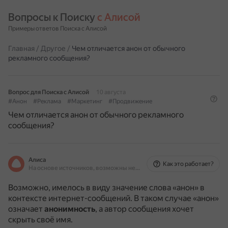
Вопросы к Поиску 
с Алисой
Примеры ответов Поиска с Алисой
Главная
/
Другое
/
Чем отличается анон от обычного
рекламного сообщения?
Вопрос для Поиска с Алисой
10 августа
#Анон
#Реклама
#Маркетинг
#Продвижение
Чем отличается анон от обычного рекламного
сообщения?
Алиса
Как это работает?
На основе источников, возможны неточности
Возможно, имелось в виду значение слова «анон» в
контексте интернет-сообщений. В таком случае «анон»
означает
анонимность
, а автор сообщения хочет
скрыть своё имя.