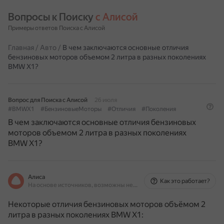
Вопросы к Поиску 
с Алисой
Примеры ответов Поиска с Алисой
Главная
/
Авто
/
В чем заключаются основные отличия
бензиновых моторов объемом 2 литра в разных поколениях
BMW X1?
Вопрос для Поиска с Алисой
26 июля
#BMWX1
#БензиновыеМоторы
#Отличия
#Поколения
В чем заключаются основные отличия бензиновых
моторов объемом 2 литра в разных поколениях
BMW X1?
Алиса
Как это работает?
На основе источников, возможны неточности
Некоторые отличия бензиновых моторов объёмом 2
литра в разных поколениях BMW X1: