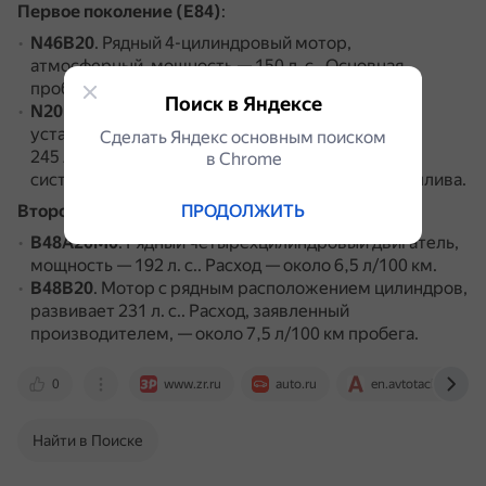
Первое поколение (E84)
:
N46B20
.
Рядный 4-цилиндровый мотор,
атмосферный, мощность — 150 л. с..
Основная
проблема — повышенный расход масла.
Поиск в Яндексе
N20B20
.
Рядный 4-цилиндровый турбомотор,
устанавливался с 2011 года, мощность — 184–
Сделать Яндекс основным поиском
245 л. с..
Наиболее слабые места — цепь ГРМ и
в Сhrome
система питания, чувствительная к качеству топлива.
Второе поколение (F48)
ПРОДОЛЖИТЬ
:
B48A20M0
.
Рядный четырёхцилиндровый двигатель,
мощность — 192 л. с..
Расход — около 6,5 л/100 км.
B48B20
.
Мотор с рядным расположением цилиндров,
развивает 231 л. с..
Расход, заявленный
производителем, — около 7,5 л/100 км пробега.
0
www.zr.ru
auto.ru
en.avtotachki.com
Найти в Поиске