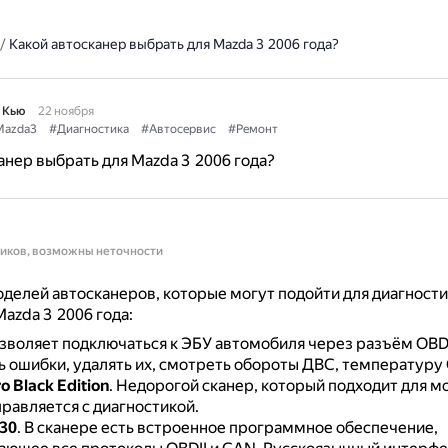
/
Какой автосканер выбрать для Mazda 3 2006 года?
 Кью
22 ноября
Mazda3
#Диагностика
#Автосервис
#Ремонт
анер выбрать для Mazda 3 2006 года?
ников, возможны неточности
делей автосканеров, которые могут подойти для диагност
azda 3 2006 года:
зволяет подключаться к ЭБУ автомобиля через разъём OBDI
ь ошибки, удалять их, смотреть обороты ДВС, температуру 
o Black Edition
.
Недорогой сканер, который подходит для м
равляется с диагностикой.
30
.
В сканере есть встроенное программное обеспечение,