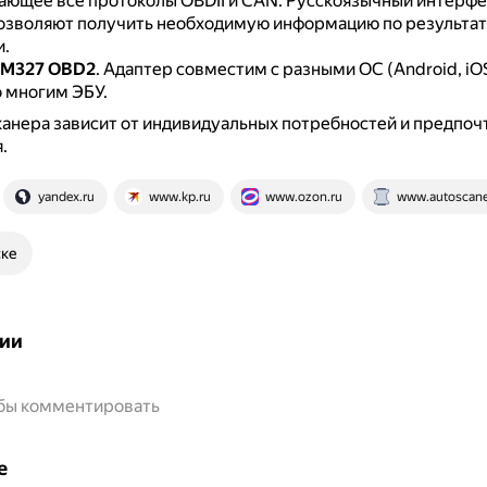
ющее все протоколы OBDII и CAN.
Русскоязычный интерфей
озволяют получить необходимую информацию по результа
и.
LM327 OBD2
.
Адаптер совместим с разными ОС (Android, iO
о многим ЭБУ.
анера зависит от индивидуальных потребностей и предпоч
.
yandex.ru
www.kp.ru
www.ozon.ru
www.autoscane
ске
ии
обы комментировать
е