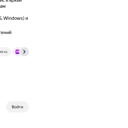
с и яркий
там
S, Windows) и
тений
rs.ru
www.wildberries.ru
Войти