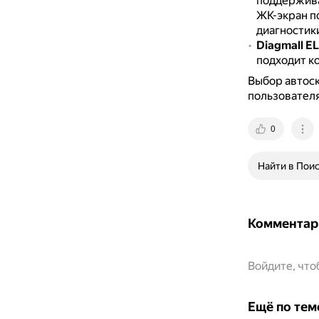
поддержива
ЖК-экран п
диагностик
Diagmall E
подходит к
Выбор автоск
пользователя
0
Найти в Пои
Комментар
Войдите, чт
Ещё по тем