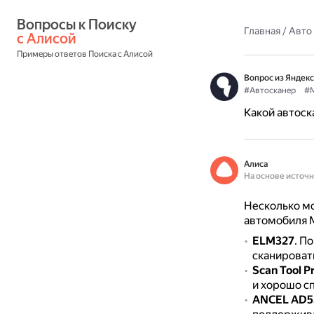
Вопросы к Поиску 
Главная
/
Авто
с Алисой
Примеры ответов Поиска с Алисой
Вопрос из Яндекс
#Автосканер
#
Какой автоск
Алиса
На основе источ
Несколько мо
автомобиля M
ELM327
.
По
сканироват
Scan Tool Pr
и хорошо сп
ANCEL AD5