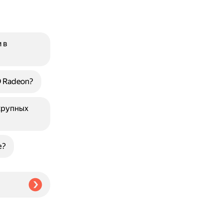
 в
 Radeon?
крупных
е?