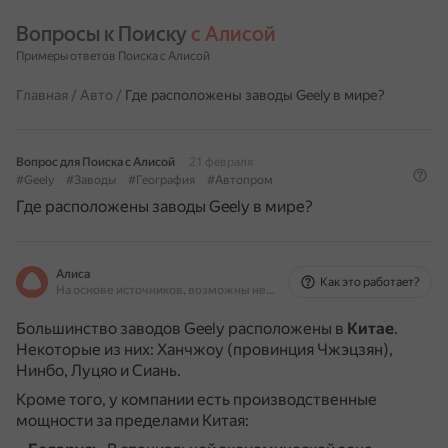
Вопросы к Поиску 
с Алисой
Примеры ответов Поиска с Алисой
Главная
/
Авто
/
Где расположены заводы Geely в мире?
Вопрос для Поиска с Алисой
21 февраля
#Geely
#Заводы
#География
#Автопром
Где расположены заводы Geely в мире?
Алиса
Как это работает?
На основе источников, возможны неточности
Большинство заводов Geely расположены в
Китае
.
Некоторые из них: Ханчжоу (провинция Чжэцзян),
Нинбо, Луцяо и Сиань.
Кроме того, у компании есть производственные
мощности за пределами Китая: