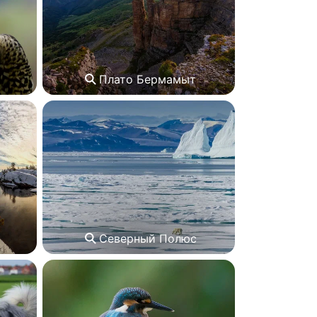
Плато Бермамыт
Северный Полюс