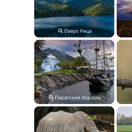
Озеро Рица
Пиратский Корабль