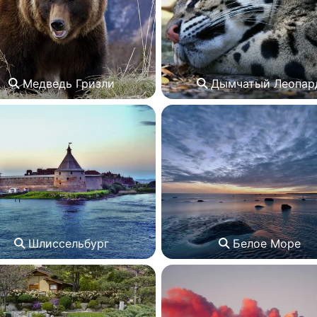
Медведь Гризли
Дымчатый Леопар
Шлиссельбург
Белое Море