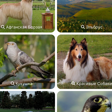
Афганская Борзая
Эльбрус
Кукушка
Красивые Собаки