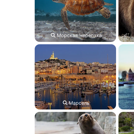
Морская Черепаха
Марсель