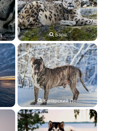
д
Барс
Канарский Дог