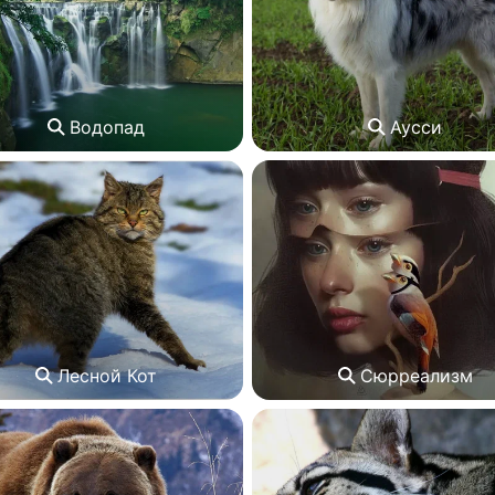
Водопад
Аусси
Лесной Кот
Сюрреализм