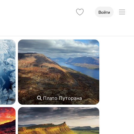
Войти
Плато Путорана