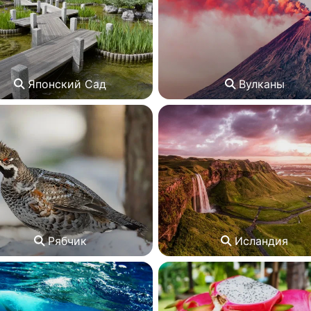
Японский Сад
Вулканы
Рябчик
Исландия