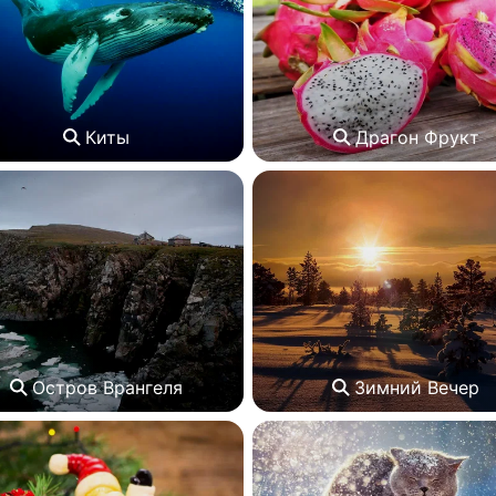
Киты
Драгон Фрукт
Остров Врангеля
Зимний Вечер