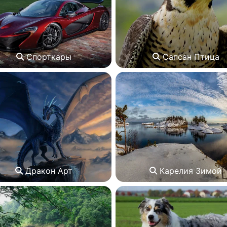
Спорткары
Сапсан Птица
Дракон Арт
Карелия Зимой