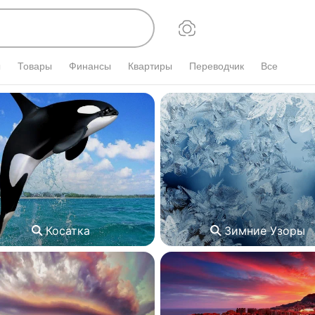
ы
Товары
Финансы
Квартиры
Переводчик
Все
Косатка
Зимние Узоры