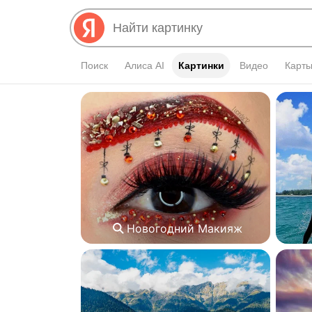
Поиск
Алиса AI
Картинки
Картинки
Видео
Карт
Новогодний Макияж