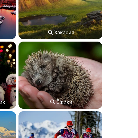
Хакасия
ик
Ёжики