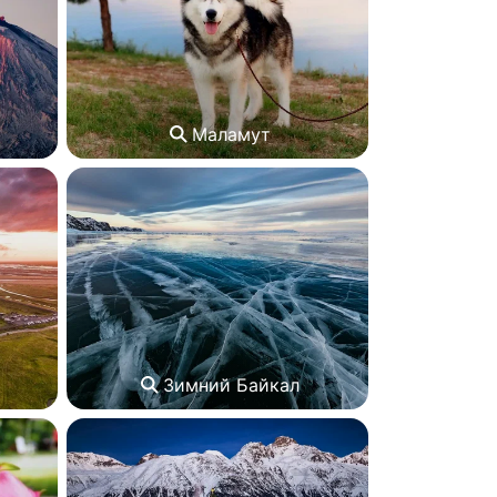
Маламут
Зимний Байкал