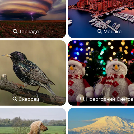
Торнадо
Монако
Скворец
Новогодний Снегов