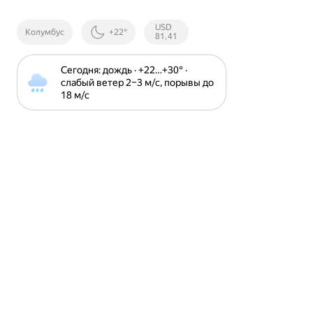
Курсы ЦБ
USD
Колумбус
+22°
РФ
81,41
Сегодня: дождь · +22⁠…⁠+30⁠° · 
слабый ветер 2⁠–⁠3 м⁠/⁠с, порывы до 
18 м⁠/⁠с